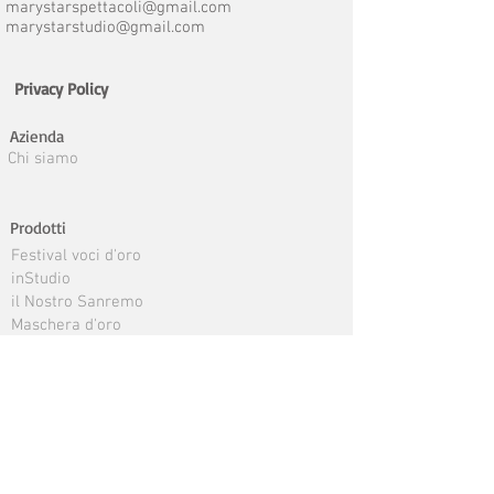
marystarspettacoli@gmail.com
marystarstudio@gmail.com
Privacy Policy
Azienda
Chi siamo
Prodotti
Festival voci d'oro
inStudio
il Nostro Sanremo
Maschera d'oro
Dolce scogliera
Concerti promozionali
Quattro chiacchere
Compilation voci d'oro
La Musica del Mare
Marystar per le Aziende