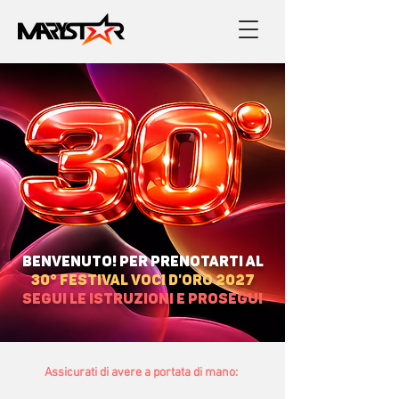
Benvenuto!
PER PRENOTARTI al
30° Festival Voci d'Oro 2027
SEGUI LE ISTRUZIONI E PROSEGUI
Assicurati di avere a portata di mano: