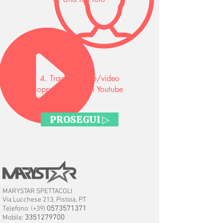
4. Traccia audio/video
oppure un link di Youtube
PROSEGUI ▷
MARYSTAR SPETTACOLI
Via Lucchese 213, Pistoia, PT
0573571371
Telefono: (+39)
3351279700
Mobile: