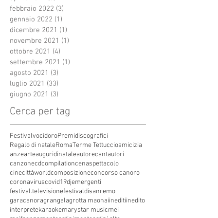
febbraio 2022
(3)
3 post
gennaio 2022
(1)
1 post
dicembre 2021
(1)
1 post
novembre 2021
(1)
1 post
ottobre 2021
(4)
4 post
settembre 2021
(1)
1 post
agosto 2021
(3)
3 post
luglio 2021
(33)
33 post
giugno 2021
(3)
3 post
Cerca per tag
Festivalvocidoro
Premidiscografici
Regalo di natale
Roma
Terme Tettuccio
amicizia
anze
arte
auguridinatale
autore
cantautori
canzone
cdcompilation
cenaspettacolo
cinecittàworld
composizione
concorso canoro
coronavirus
covid19
dj
emergenti
festival.televisione
festivaldisanremo
garacanora
grangala
grotta maona
i
inediti
inedito
interprete
karaoke
marystar music
mei