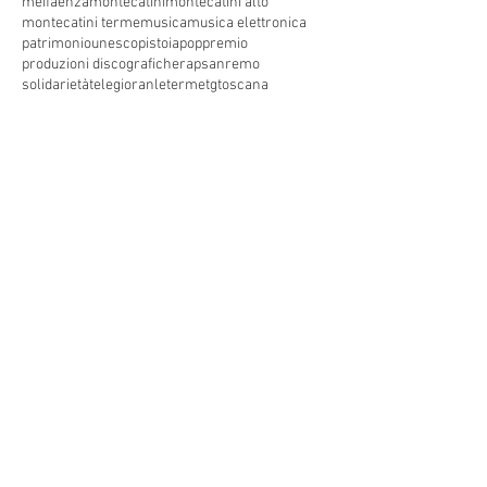
meifaenza
montecatini
montecatini alto
montecatini terme
musica
musica elettronica
patrimoniounesco
pistoia
pop
premio
produzioni discografiche
rap
sanremo
solidarietà
telegioranle
terme
tg
toscana
trasmissione radiofonica
trasmissione televisiva
trasmissionetelevisiva
trasmissionetv
trattamenti termali
tv
unesco
unione
vacanze
versilia
vocid'oro
vocidoro
Seguici