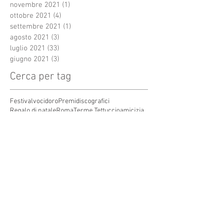
novembre 2021
(1)
1 post
ottobre 2021
(4)
4 post
settembre 2021
(1)
1 post
agosto 2021
(3)
3 post
luglio 2021
(33)
33 post
giugno 2021
(3)
3 post
Cerca per tag
Festivalvocidoro
Premidiscografici
Regalo di natale
Roma
Terme Tettuccio
amicizia
anze
arte
auguridinatale
autore
cantautori
canzone
cdcompilation
cenaspettacolo
cinecittàworld
composizione
concorso canoro
coronavirus
covid19
dj
emergenti
festival.televisione
festivaldisanremo
garacanora
grangala
grotta maona
i
inediti
inedito
interprete
karaoke
marystar music
mei
meifaenza
montecatini
montecatini alto
montecatini terme
musica
musica elettronica
patrimoniounesco
pistoia
pop
premio
produzioni discografiche
rap
sanremo