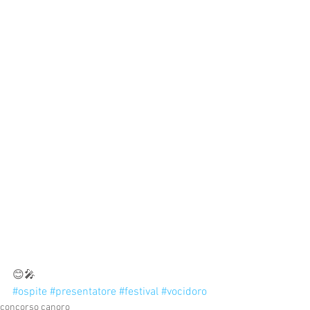
😊🎤
#ospite
#presentatore
#festival
#vocidoro
concorso canoro