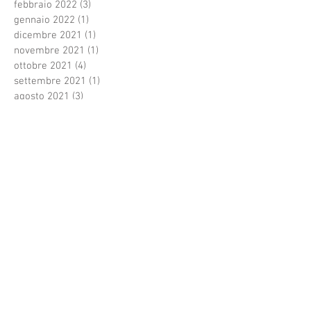
febbraio 2022
(3)
3 post
gennaio 2022
(1)
1 post
dicembre 2021
(1)
1 post
novembre 2021
(1)
1 post
ottobre 2021
(4)
4 post
settembre 2021
(1)
1 post
agosto 2021
(3)
3 post
luglio 2021
(33)
33 post
giugno 2021
(3)
3 post
Cerca per tag
Festivalvocidoro
Premidiscografici
Regalo di natale
Roma
Terme Tettuccio
amicizia
anze
arte
auguridinatale
autore
cantautori
canzone
cdcompilation
cenaspettacolo
cinecittàworld
composizione
concorso canoro
coronavirus
covid19
dj
emergenti
festival.televisione
festivaldisanremo
garacanora
grangala
grotta maona
i
inediti
inedito
interprete
karaoke
marystar music
mei
meifaenza
montecatini
montecatini alto