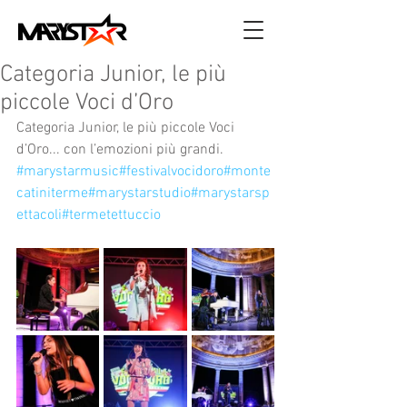
Categoria Junior, le più
piccole Voci d’Oro
Categoria Junior, le più piccole Voci 
d’Oro... con l’emozioni più grandi. 
#m
arystarmusic#f
estivalvocidoro#m
onte
catiniterme#m
arystarstudio#m
arystarsp
ettacoli#t
ermetettuccio