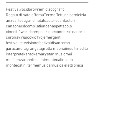
Festivalvocidoro
Premidiscografici
Regalo di natale
Roma
Terme Tettuccio
amicizia
anze
arte
auguridinatale
autore
cantautori
canzone
cdcompilation
cenaspettacolo
cinecittàworld
composizione
concorso canoro
coronavirus
covid19
dj
emergenti
festival.televisione
festivaldisanremo
garacanora
grangala
grotta maona
i
inediti
inedito
interprete
karaoke
marystar music
mei
meifaenza
montecatini
montecatini alto
montecatini terme
musica
musica elettronica
patrimoniounesco
pistoia
pop
premio
produzioni discografiche
rap
sanremo
solidarietà
telegioranle
terme
tg
toscana
trasmissione radiofonica
trasmissione televisiva
trasmissionetelevisiva
trasmissionetv
trattamenti termali
tv
unesco
unione
vacanze
versilia
vocid'oro
vocidoro
Seguici