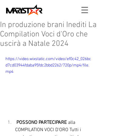
In produzione brani Inediti La
Compilation Voci d'Oro che
uscirà a Natale 2024
https://video.wixstatic.com/video/ef0c42_026bc
d7cd03944fdaba95fdc2bbd2262/720p/mp4/file.
mp4
POSSONO PARTECIPARE
 alla 
COMPILATION VOCI D'ORO Tutti i 