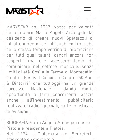
MARYSTAR dal 1997 Nasce per volontà
della titolare Maria Angela Arcangeli dal
desiderio di creare nuovi Spettacoli di
intrattenimento per il pubblico, ma che
nello stesso tempo vetrina di promozione
per tutti quei talenti canori ancora non
scoperti, ma che avessero tanto da
comunicare nel settore musicale, senza
limiti di età. Così alle Terme di Montecatini
è nato il Festival Concorso Canoro “50 Anni
& Dintorni”, che tutt’oggi ha un grande
successo Nazionale dando molte
opportunità a tanti concorrenti. Grazie
anche all’investimento pubblicitario
realizzato: radio, giornali, cartellonistica e
televisione.
BIOGRAFIA Maria Angela Arcangeli nasce a
Pistoia e residente a Pistoia.
Nel 1974 Diplomata in Segreteria
aziendale e commercio.