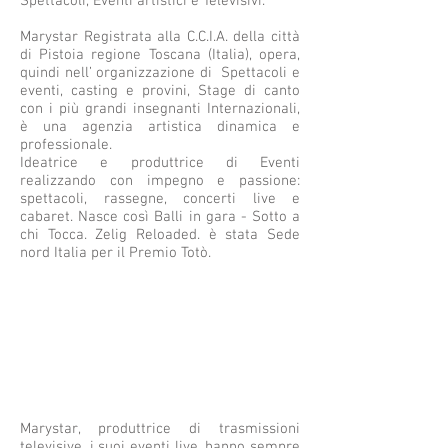
Spettacoli, Eventi artistici e Televisivi.
Marystar Registrata alla C.C.I.A. della città
di Pistoia regione Toscana (Italia), opera,
quindi nell’ organizzazione di Spettacoli e
eventi, casting e provini, Stage di canto
con i più grandi insegnanti Internazionali,
è una agenzia artistica dinamica e
professionale.
Ideatrice e produttrice di Eventi
realizzando con impegno e passione:
spettacoli, rassegne, concerti live e
cabaret. Nasce così Balli in gara - Sotto a
chi Tocca. Zelig Reloaded. è stata Sede
nord Italia per il Premio Totò.
Marystar, produttrice di trasmissioni
televisive, i suoi eventi live, hanno sempre