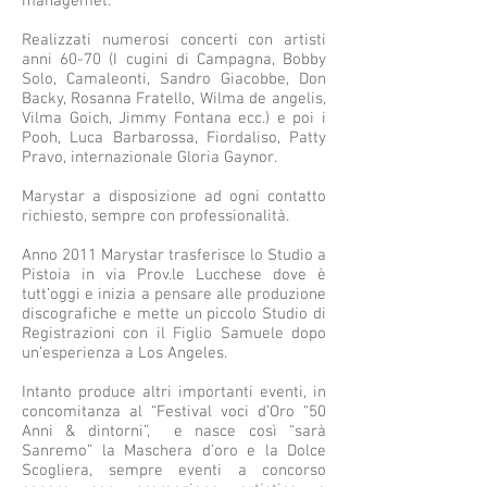
managemet.
Realizzati numerosi concerti con artisti
anni 60-70 (I cugini di Campagna, Bobby
Solo, Camaleonti, Sandro Giacobbe, Don
Backy, Rosanna Fratello, Wilma de angelis,
Vilma Goich, Jimmy Fontana ecc.) e poi i
Pooh, Luca Barbarossa, Fiordaliso, Patty
Pravo, internazionale Gloria Gaynor.
Marystar a disposizione ad ogni contatto
richiesto, sempre con professionalità.
Anno 2011 Marystar trasferisce lo Studio a
Pistoia in via Prov.le Lucchese dove è
tutt’oggi e inizia a pensare alle produzione
discografiche e mette un piccolo Studio di
Registrazioni con il Figlio Samuele dopo
un’esperienza a Los Angeles.
Intanto produce altri importanti eventi, in
concomitanza al “Festival voci d’Oro “50
Anni & dintorni”, e nasce così “sarà
Sanremo” la Maschera d’oro e la Dolce
Scogliera, sempre eventi a concorso