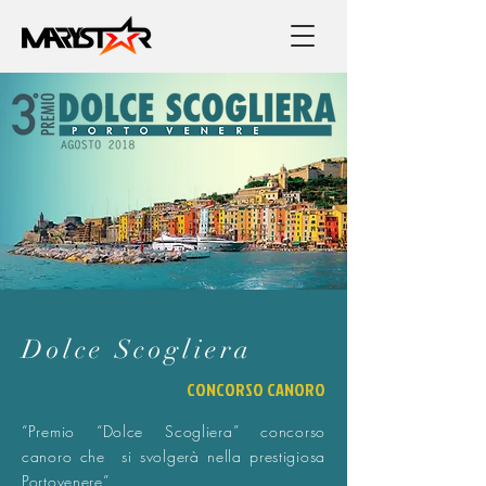
Dolce Scogliera
CONCORSO CANORO
“Premio “Dolce Scogliera” concorso
canoro che si svolgerà nella prestigiosa
Portovenere”.