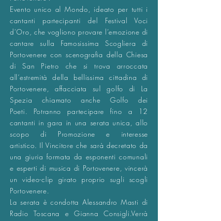
Evento unico al Mondo, ideato per tutti i
cantanti partecipanti del Festival Voci
d’Oro, che vogliono provare l’emozione di
cantare sulla Famosissima Scogliera di
Portovenere con scenografia della Chiesa
di San Pietro che si trova arroccata
all’estremità della bellissima cittadina di
Portovenere, affacciata sul golfo di La
Spezia chiamato anche Golfo dei
Poeti. Potranno partecipare fino a 12
cantanti in gara in una serata unica, allo
scopo di Promozione e interesse
artistico. Il Vincitore che sarà decretato da
una giuria formata da esponenti comunali
e esperti di musica di Portovenere, vincerà
un video-clip girato proprio sugli scogli
Portovenere.
La serata è condotta Alessandro Masti di
Radio Toscana e Gianna Consigli.Verrà