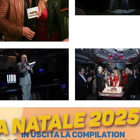
IN USCITA LA COMPILATION