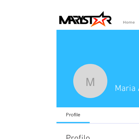
Home
Maria Ang
Maria 
Profile
Profilo