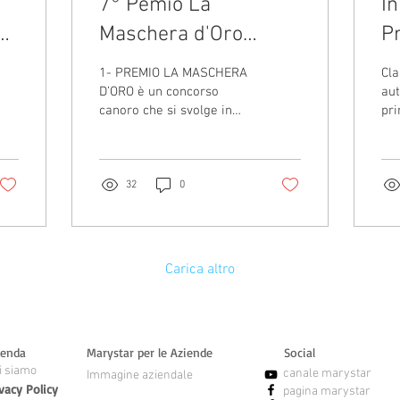
7° Pemio La
In
a
Maschera d'Oro
P
concorso canoro con
di
1- PREMIO LA MASCHERA
Cla
cena spettacolo.
Fe
D’ORO è un concorso
aut
canoro che si svolge in
pri
una divertente serata nel
"As
bellissimo locale Teatro
18 
Ristorante “Le...
ric
32
0
Carica altro
ienda
Marystar per le Aziende
Social
i siamo
canale marystar
Immagine aziendale
vacy Policy
pagina marystar