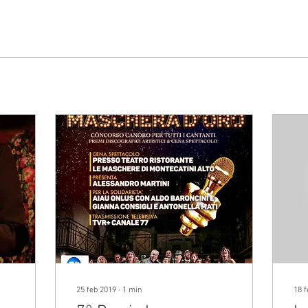
25 feb 2019
∙
1
min
18 