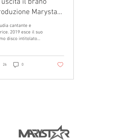
 uscita il brano
roduzione Marystar
 Claudia Vincitrice
udia cantante e
stival Voci d'Oro
rice. 2019 esce il suo
mo disco intitolato
colta il tuo cuore" con
cover che percorrono i
ordi della...
26
0