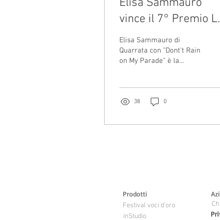
Elisa Sammauro
vince il 7° Premio L
Maschera d'Oro
Elisa Sammauro di
Quarrata con "Dont't Rain
on My Parade" è la
vincitrice del 7° Premio
La Maschera d'Oro che si
è svolta il 16 marzo a...
38
0
Prodotti
Az
Ch
Festival voci d'oro
Pri
inStudio