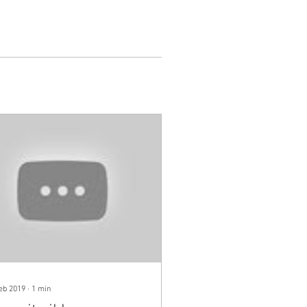
feb 2019
∙
1
min