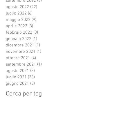
settembre 2022
(3)
3 post
agosto 2022
(22)
22 post
luglio 2022
(6)
6 post
maggio 2022
(9)
9 post
aprile 2022
(3)
3 post
febbraio 2022
(3)
3 post
gennaio 2022
(1)
1 post
dicembre 2021
(1)
1 post
novembre 2021
(1)
1 post
ottobre 2021
(4)
4 post
settembre 2021
(1)
1 post
agosto 2021
(3)
3 post
luglio 2021
(33)
33 post
giugno 2021
(3)
3 post
Cerca per tag
Festivalvocidoro
Premidiscografici
Regalo di natale
Roma
Terme Tettuccio
amicizia
anze
arte
auguridinatale
autore
cantautori
canzone
cdcompilation
cenaspettacolo