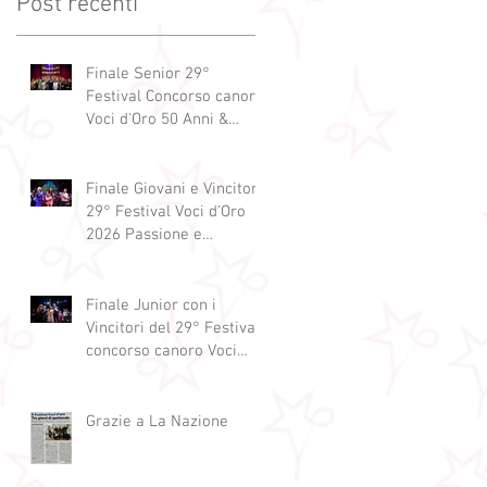
Post recenti
Finale Senior 29°
Festival Concorso canoro
Voci d'Oro 50 Anni &
dintorni 2026
"Generazioni che si
abbracciano"
Finale Giovani e Vincitori
29° Festival Voci d'Oro
2026 Passione e
Professionalità
Finale Junior con i
Vincitori del 29° Festival
concorso canoro Voci
d'Oro 2026
Grazie a La Nazione