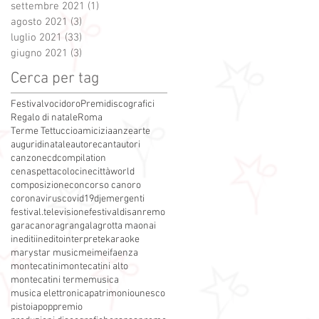
settembre 2021
(1)
1 post
agosto 2021
(3)
3 post
luglio 2021
(33)
33 post
giugno 2021
(3)
3 post
Cerca per tag
Festivalvocidoro
Premidiscografici
Regalo di natale
Roma
Terme Tettuccio
amicizia
anze
arte
auguridinatale
autore
cantautori
canzone
cdcompilation
cenaspettacolo
cinecittàworld
composizione
concorso canoro
coronavirus
covid19
dj
emergenti
festival.televisione
festivaldisanremo
garacanora
grangala
grotta maona
i
inediti
inedito
interprete
karaoke
marystar music
mei
meifaenza
montecatini
montecatini alto
montecatini terme
musica
musica elettronica
patrimoniounesco
pistoia
pop
premio