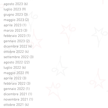
agosto 2023
(6)
6 post
luglio 2023
(9)
9 post
giugno 2023
(3)
3 post
maggio 2023
(2)
2 post
aprile 2023
(1)
1 post
marzo 2023
(3)
3 post
febbraio 2023
(1)
1 post
gennaio 2023
(2)
2 post
dicembre 2022
(4)
4 post
ottobre 2022
(4)
4 post
settembre 2022
(3)
3 post
agosto 2022
(22)
22 post
luglio 2022
(6)
6 post
maggio 2022
(9)
9 post
aprile 2022
(3)
3 post
febbraio 2022
(3)
3 post
gennaio 2022
(1)
1 post
dicembre 2021
(1)
1 post
novembre 2021
(1)
1 post
ottobre 2021
(4)
4 post