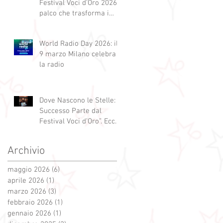
Festival Voci d'Oro 2026 Il
palco che trasforma i
sogni in realtà!
World Radio Day 2026: il
9 marzo Milano celebra
la radio
Dove Nascono le Stelle: Il
Successo Parte dal
Festival Voci d’Oro”. Ecco
qui alcuni esempi.
Archivio
maggio 2026
(6)
6 post
aprile 2026
(1)
1 post
marzo 2026
(3)
3 post
febbraio 2026
(1)
1 post
gennaio 2026
(1)
1 post