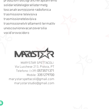
produzioni discografiche
rap
sanremo
solidarietà
telegioranle
terme
tg
toscana
trasmissione radiofonica
trasmissione televisiva
trasmissionetelevisiva
trasmissionetv
trattamenti termali
tv
unesco
unione
vacanze
versilia
vocid'oro
vocidoro
MARYSTAR SPETTACOLI
Via Lucchese 213, Pistoia, PT
0573571371
Telefono: (+39)
3351279700
Mobile:
marystarspettacoli@gmail.com
marystarstudio@gmail.com
6