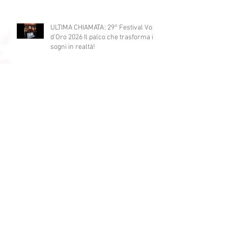
ULTIMA CHIAMATA: 29° Festival Voci
d'Oro 2026 Il palco che trasforma i
sogni in realtà!
World Radio Day 2026: il 9 marzo
Milano celebra la radio
Dove Nascono le Stelle: Il Successo
Parte dal Festival Voci d’Oro”. Ecco
qui alcuni esempi.
Archivio