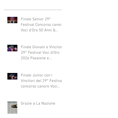
Finale Senior 29°
Festival Concorso canoro
Voci d'Oro 50 Anni &
dintorni 2026
"Generazioni che si
abbracciano"
Finale Giovani e Vincitori
29° Festival Voci d'Oro
2026 Passione e
Professionalità
Finale Junior con i
Vincitori del 29° Festival
concorso canoro Voci
d'Oro 2026
Grazie a La Nazione