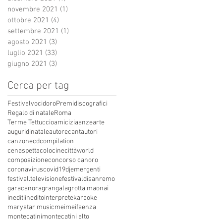
novembre 2021
(1)
1 post
ottobre 2021
(4)
4 post
settembre 2021
(1)
1 post
agosto 2021
(3)
3 post
luglio 2021
(33)
33 post
giugno 2021
(3)
3 post
Cerca per tag
Festivalvocidoro
Premidiscografici
Regalo di natale
Roma
Terme Tettuccio
amicizia
anze
arte
auguridinatale
autore
cantautori
canzone
cdcompilation
cenaspettacolo
cinecittàworld
composizione
concorso canoro
coronavirus
covid19
dj
emergenti
festival.televisione
festivaldisanremo
garacanora
grangala
grotta maona
i
inediti
inedito
interprete
karaoke
marystar music
mei
meifaenza
montecatini
montecatini alto