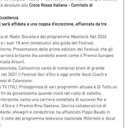
rà devoluto alla 
Croce Rossa Italiana - Comitato di 
Eccellenza
l sarà affidata a una coppia d'eccezione, affiancata da tre 
ca di 
Radio Toscana
 e del programma 
Mastisciò
. Nel 2026 
e i suoi 18 anni consecutivi alla guida del Festival.
itorno. Presentatore delle prime edizioni del Festival, che gli 
arriera brillante (ha condotto eventi come il Premio Europeo 
uela Arcuri).
ssionista, Cantautrice vanta di numerosi brani di grande 
nel 2021 il Festival Voci d’Oro e oggi anche Vocal Coach e 
hool di Calenzano.
o TV (TVL), Protagonista di vari programmi attuale è Di Tutto un 
 fin da giovanissima quando iniziò nel ruolo di valletta.
interprete, vanta una carriera costellata di successi Rai e 
 d’Oro e il Premio Rino Gaetano. Storica collaboratrice di 
ntante, showgirl e conduttrice, ha affiancato Pippo Baudo in 
 il volto del programma televisivo nazionale 
Ritornelli e Vocal 
.