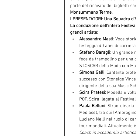
parte del ricavato dei biglietti sa
Monsummano Terme
.
I PRESENTATORI: Una Squadra d’
La conduzione dell'intero Festiva
grandi artiste:
Alessandro Masti:
 Voce stori
festeggia 40 anni di carriera 
Stefano Baragli:
 Un grande r
fece da trampolino per una c
ST.OSCAR della Moda con Man
Simona Galli:
 Cantante profe
successo con Stoneige Vince 
dirigente della sua Music Sc
Scira Pratesi:
 Modella e volt
POP. Scira  legata al Festival
Paola Belloni: 
Straordinaria 
Mediaset, tra cui l’Ambrogino
Luciano Nelli nel ruolo di ca
tour mondiali. Attualmente è
Coach in accademia artistica