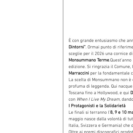
È con grande entusiasmo che an
Dintorni"
. Ormai punto di riferime
sceglie per il 2026 una cornice di 
Monsummano 
Terme
.Quest
'anno 
edizione. Si ringrazia il Comune, 
Marraccini
 per la fondamentale c
La scelta di Monsummano non è cas
profuma di leggenda. Qui nacque
Toscana fino a Hollywood, e qui 
D
con 
When I Live My Dream
, dand
I Protagonisti e la Solidarietà
Le finali si terranno l'
8, 9 e 10 m
maggio nasce dalla volontà di tut
Italia, Svizzera e Germania) che 
Oltre ai premi discografici prodot