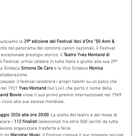
nunciamo la 
29ª edizione del Festival Voci d’Oro "50 Anni & 
nto nel panorama dei concorsi canori nazionali, il Festival 
eccezionale prestigio storico: il 
Teatro Yves Montand di 
il Festival, ormai celebre in tutta Italia e giunto alla sua 29ª 
la Sindaca 
Simona De Caro
 e la Vice Sindaca 
Monica 
ollaborazione.
uale: il festival celebrerà i propri talenti su un palco che 
 nel 1921 
Yves Montand
 (Ivo Livi), che portò il nome della 
avid Bowie
 vinse il suo primo premio internazionale nel 1969 
o inizio alla sua ascesa mondiale.
aggio 2026 alle ore 20:00
. La scelta del teatro e del mese di 
elare i 
112 finalisti
 (selezionati tra oltre 500 iscritti da tutta 
devono organizzare trasferte e ferie.
ti da 
Marystar Music
, il Festival rinnova il suo impegno sociale: 