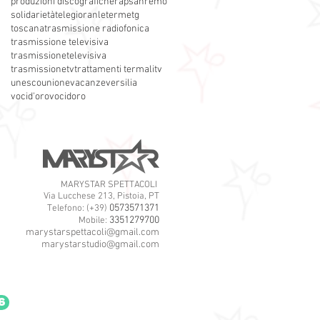
produzioni discografiche
rap
sanremo
solidarietà
telegioranle
terme
tg
toscana
trasmissione radiofonica
trasmissione televisiva
trasmissionetelevisiva
trasmissionetv
trattamenti termali
tv
unesco
unione
vacanze
versilia
vocid'oro
vocidoro
MARYSTAR SPETTACOLI
Via Lucchese 213, Pistoia, PT
0573571371
Telefono: (+39)
3351279700
Mobile:
marystarspettacoli@gmail.com
marystarstudio@gmail.com
6