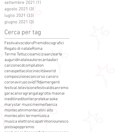
settembre 2021
(1)
1 post
agosto 2021
(3)
3 post
luglio 2021
(33)
33 post
giugno 2021
(3)
3 post
Cerca per tag
Festivalvocidoro
Premidiscografici
Regalo di natale
Roma
Terme Tettuccio
amicizia
anze
arte
auguridinatale
autore
cantautori
canzone
cdcompilation
cenaspettacolo
cinecittàworld
composizione
concorso canoro
coronavirus
covid19
dj
emergenti
festival.televisione
festivaldisanremo
garacanora
grangala
grotta maona
i
inediti
inedito
interprete
karaoke
marystar music
mei
meifaenza
montecatini
montecatini alto
montecatini terme
musica
musica elettronica
patrimoniounesco
pistoia
pop
premio