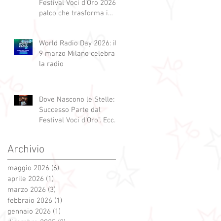
Festival Voci d'Oro 2026 Il
palco che trasforma i
sogni in realtà!
World Radio Day 2026: il
9 marzo Milano celebra
la radio
Dove Nascono le Stelle: Il
Successo Parte dal
Festival Voci d’Oro”. Ecco
qui alcuni esempi.
Archivio
maggio 2026
(6)
6 post
aprile 2026
(1)
1 post
marzo 2026
(3)
3 post
febbraio 2026
(1)
1 post
gennaio 2026
(1)
1 post