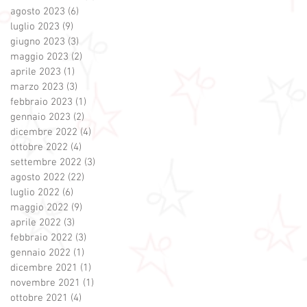
agosto 2023
(6)
6 post
luglio 2023
(9)
9 post
giugno 2023
(3)
3 post
maggio 2023
(2)
2 post
aprile 2023
(1)
1 post
marzo 2023
(3)
3 post
febbraio 2023
(1)
1 post
gennaio 2023
(2)
2 post
dicembre 2022
(4)
4 post
ottobre 2022
(4)
4 post
settembre 2022
(3)
3 post
agosto 2022
(22)
22 post
luglio 2022
(6)
6 post
maggio 2022
(9)
9 post
aprile 2022
(3)
3 post
febbraio 2022
(3)
3 post
gennaio 2022
(1)
1 post
dicembre 2021
(1)
1 post
novembre 2021
(1)
1 post
ottobre 2021
(4)
4 post