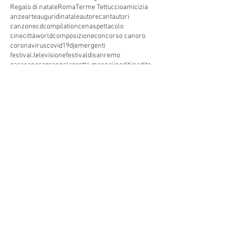
Regalo di natale
Roma
Terme Tettuccio
amicizia
anze
arte
auguridinatale
autore
cantautori
canzone
cdcompilation
cenaspettacolo
cinecittàworld
composizione
concorso canoro
coronavirus
covid19
dj
emergenti
festival.televisione
festivaldisanremo
garacanora
grangala
grotta maona
i
inediti
inedito
interprete
karaoke
marystar music
mei
meifaenza
montecatini
montecatini alto
montecatini terme
musica
musica elettronica
patrimoniounesco
pistoia
pop
premio
produzioni discografiche
rap
sanremo
solidarietà
telegioranle
terme
tg
toscana
trasmissione radiofonica
trasmissione televisiva
trasmissionetelevisiva
trasmissionetv
trattamenti termali
tv
unesco
unione
vacanze
versilia
vocid'oro
vocidoro
MARYSTAR SPETTACOLI
Via Lucchese 213, Pistoia, PT
0573571371
Telefono: (+39)