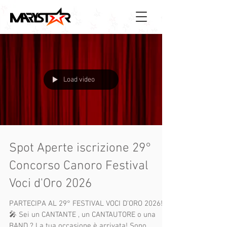
Load video
Spot Aperte iscrizione 29°
Concorso Canoro Festival
Voci d'Oro 2026
PARTECIPA AL 29° FESTIVAL VOCI D’ORO 2026!
🎤 Sei un CANTANTE , un CANTAUTORE o una
BAND ? La tua occasione è arrivata! Sono