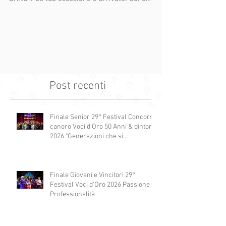
ufficialmente aperte le iscrizioni per la 29ª
edizione del Concorso Canoro Festival Voci d’Oro
"50 Anni & Dintorni" . Invia la tua candidatura: se
sarai selezionato, salirai sul palco del Teatro
Yves Montand a Monsummano Terme (Pistoia) l'
8, 9 e 10 Maggio 2026 . DAL VIVO E IN
TELEVISIONE Il Festival è una vera esperienza
Post recenti
professionale e mediatica: Li
Finale Senior 29° Festival Concorso
canoro Voci d'Oro 50 Anni & dintorni
2026 "Generazioni che si
abbracciano"
Finale Giovani e Vincitori 29°
Festival Voci d'Oro 2026 Passione e
Professionalità