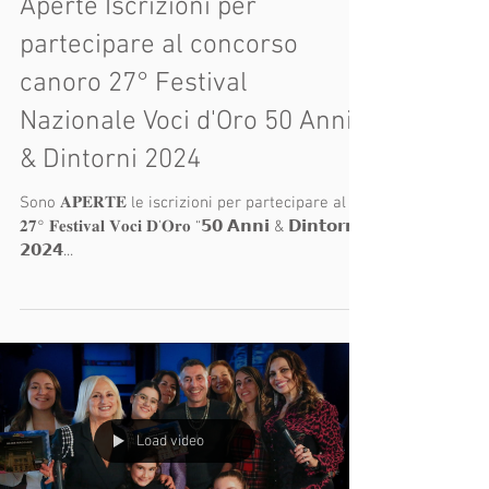
Aperte Iscrizioni per
partecipare al concorso
canoro 27° Festival
Nazionale Voci d'Oro 50 Anni
& Dintorni 2024
Sono 𝐀𝐏𝐄𝐑𝐓𝐄 le iscrizioni per partecipare al
𝟐𝟕° 𝐅𝐞𝐬𝐭𝐢𝐯𝐚𝐥 𝐕𝐨𝐜𝐢 𝐃’𝐎𝐫𝐨 “𝟱𝟬 𝗔𝗻𝗻𝗶 & 𝗗𝗶𝗻𝘁𝗼𝗿𝗻𝗶”
𝟮𝟬𝟮𝟰...