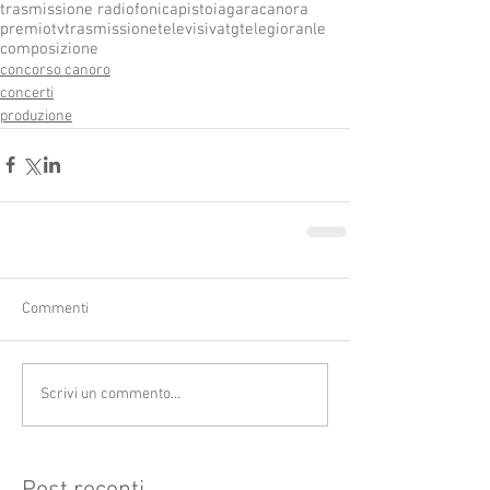
trasmissione radiofonica
pistoia
garacanora
premio
tv
trasmissionetelevisiva
tg
telegioranle
composizione
concorso canoro
concerti
produzione
Commenti
Scrivi un commento...