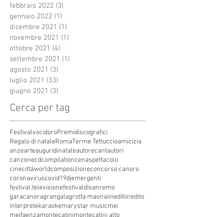
febbraio 2022
(3)
3 post
gennaio 2022
(1)
1 post
dicembre 2021
(1)
1 post
novembre 2021
(1)
1 post
ottobre 2021
(4)
4 post
settembre 2021
(1)
1 post
agosto 2021
(3)
3 post
luglio 2021
(33)
33 post
giugno 2021
(3)
3 post
Cerca per tag
Festivalvocidoro
Premidiscografici
Regalo di natale
Roma
Terme Tettuccio
amicizia
anze
arte
auguridinatale
autore
cantautori
canzone
cdcompilation
cenaspettacolo
cinecittàworld
composizione
concorso canoro
coronavirus
covid19
dj
emergenti
festival.televisione
festivaldisanremo
garacanora
grangala
grotta maona
i
inediti
inedito
interprete
karaoke
marystar music
mei
meifaenza
montecatini
montecatini alto