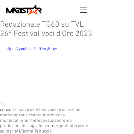
Redazionale TG60 su TVL
26° Festival Voci d'Oro 2023
https://youtu.be/t-1QnujEtaw
Tag:
concorso canoro
Festivalvocidoro
canzone
marystar music
cantautori
musica
montecatini terme
festivaldisanremo
produzioni discografiche
emergenti
interprete
solidarietà
Terme Tettuccio