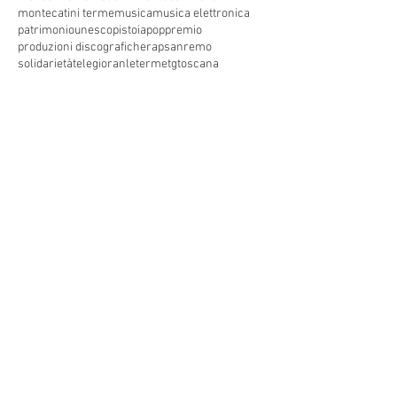
montecatini terme
musica
musica elettronica
patrimoniounesco
pistoia
pop
premio
produzioni discografiche
rap
sanremo
solidarietà
telegioranle
terme
tg
toscana
trasmissione radiofonica
trasmissione televisiva
trasmissionetelevisiva
trasmissionetv
trattamenti termali
tv
unesco
unione
vacanze
versilia
vocid'oro
vocidoro
Seguici