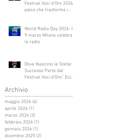
Festival Voci d'Oro 2026 Il
palco che trasforma i
sogni in realtà!
World Radio Day 2026: il
9 marzo Milano celebra
la radio
Dove Nascono le Stelle: Il
Successo Parte dal
Festival Voci d’Oro”. Ecco
qui alcuni esempi.
Archivio
maggio 2026
(6)
6 post
aprile 2026
(1)
1 post
marzo 2026
(3)
3 post
febbraio 2026
(1)
1 post
gennaio 2026
(1)
1 post
dicembre 2025
(2)
2 post