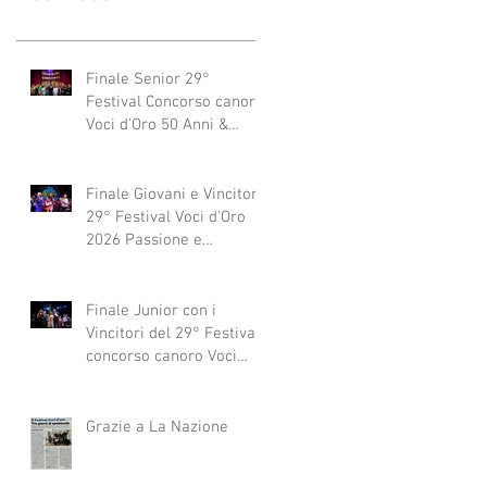
Finale Senior 29°
Festival Concorso canoro
Voci d'Oro 50 Anni &
dintorni 2026
"Generazioni che si
abbracciano"
Finale Giovani e Vincitori
29° Festival Voci d'Oro
2026 Passione e
Professionalità
Finale Junior con i
Vincitori del 29° Festival
concorso canoro Voci
d'Oro 2026
Grazie a La Nazione