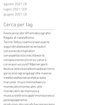
agosto 2021
(3)
3 post
luglio 2021
(33)
33 post
giugno 2021
(3)
3 post
Cerca per tag
Festivalvocidoro
Premidiscografici
Regalo di natale
Roma
Terme Tettuccio
amicizia
anze
arte
auguridinatale
autore
cantautori
canzone
cdcompilation
cenaspettacolo
cinecittàworld
composizione
concorso canoro
coronavirus
covid19
dj
emergenti
festival.televisione
festivaldisanremo
garacanora
grangala
grotta maona
i
inediti
inedito
interprete
karaoke
marystar music
mei
meifaenza
montecatini
montecatini alto
montecatini terme
musica
musica elettronica
patrimoniounesco
pistoia
pop
premio
produzioni discografiche
rap
sanremo