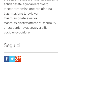
solidarietà
telegioranle
terme
tg
toscana
trasmissione radiofonica
trasmissione televisiva
trasmissionetelevisiva
trasmissionetv
trattamenti termali
tv
unesco
unione
vacanze
versilia
vocid'oro
vocidoro
Seguici