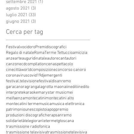
settembre 2021
(1)
1 post
agosto 2021
(3)
3 post
luglio 2021
(33)
33 post
giugno 2021
(3)
3 post
Cerca per tag
Festivalvocidoro
Premidiscografici
Regalo di natale
Roma
Terme Tettuccio
amicizia
anze
arte
auguridinatale
autore
cantautori
canzone
cdcompilation
cenaspettacolo
cinecittàworld
composizione
concorso canoro
coronavirus
covid19
dj
emergenti
festival.televisione
festivaldisanremo
garacanora
grangala
grotta maona
i
inediti
inedito
interprete
karaoke
marystar music
mei
meifaenza
montecatini
montecatini alto
montecatini terme
musica
musica elettronica
patrimoniounesco
pistoia
pop
premio
produzioni discografiche
rap
sanremo
solidarietà
telegioranle
terme
tg
toscana
trasmissione radiofonica
trasmissione televisiva
trasmissionetelevisiva