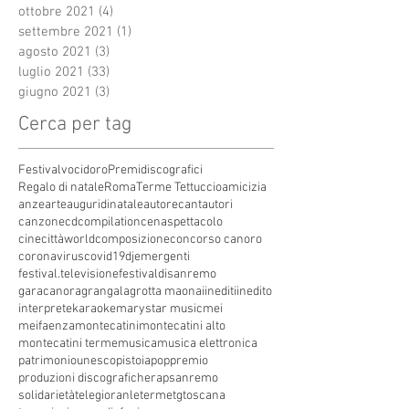
ottobre 2021
(4)
4 post
settembre 2021
(1)
1 post
agosto 2021
(3)
3 post
luglio 2021
(33)
33 post
giugno 2021
(3)
3 post
Cerca per tag
Festivalvocidoro
Premidiscografici
Regalo di natale
Roma
Terme Tettuccio
amicizia
anze
arte
auguridinatale
autore
cantautori
canzone
cdcompilation
cenaspettacolo
cinecittàworld
composizione
concorso canoro
coronavirus
covid19
dj
emergenti
festival.televisione
festivaldisanremo
garacanora
grangala
grotta maona
i
inediti
inedito
interprete
karaoke
marystar music
mei
meifaenza
montecatini
montecatini alto
montecatini terme
musica
musica elettronica
patrimoniounesco
pistoia
pop
premio
produzioni discografiche
rap
sanremo
solidarietà
telegioranle
terme
tg
toscana