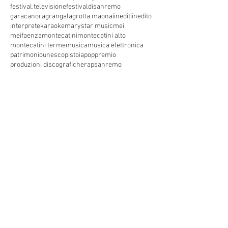
festival.televisione
festivaldisanremo
garacanora
grangala
grotta maona
i
inediti
inedito
interprete
karaoke
marystar music
mei
meifaenza
montecatini
montecatini alto
montecatini terme
musica
musica elettronica
patrimoniounesco
pistoia
pop
premio
produzioni discografiche
rap
sanremo
solidarietà
telegioranle
terme
tg
toscana
trasmissione radiofonica
trasmissione televisiva
trasmissionetelevisiva
trasmissionetv
trattamenti termali
tv
unesco
unione
vacanze
versilia
vocid'oro
vocidoro
Seguici