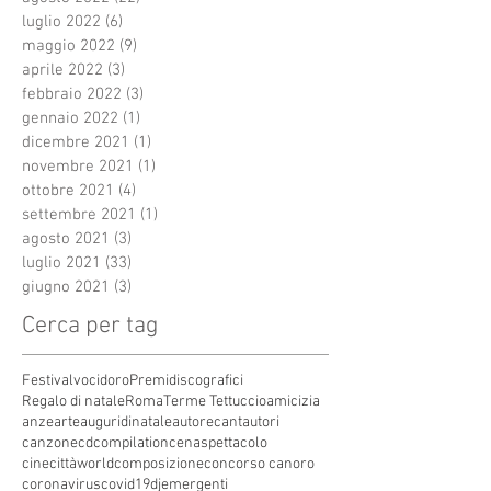
luglio 2022
(6)
6 post
maggio 2022
(9)
9 post
aprile 2022
(3)
3 post
febbraio 2022
(3)
3 post
gennaio 2022
(1)
1 post
dicembre 2021
(1)
1 post
novembre 2021
(1)
1 post
ottobre 2021
(4)
4 post
settembre 2021
(1)
1 post
agosto 2021
(3)
3 post
luglio 2021
(33)
33 post
giugno 2021
(3)
3 post
Cerca per tag
Festivalvocidoro
Premidiscografici
Regalo di natale
Roma
Terme Tettuccio
amicizia
anze
arte
auguridinatale
autore
cantautori
canzone
cdcompilation
cenaspettacolo
cinecittàworld
composizione
concorso canoro
coronavirus
covid19
dj
emergenti