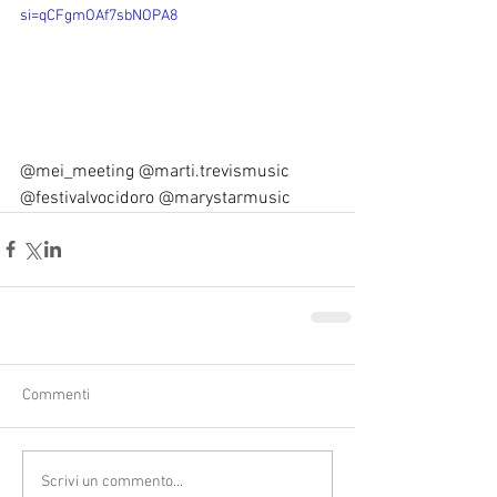
si=qCFgmOAf7sbNOPA8
@mei_meeting @marti.trevismusic 
@festivalvocidoro @marystarmusic
Commenti
Scrivi un commento...