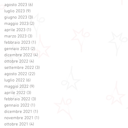
agosto 2023
(6)
6 post
luglio 2023
(9)
9 post
giugno 2023
(3)
3 post
maggio 2023
(2)
2 post
aprile 2023
(1)
1 post
marzo 2023
(3)
3 post
febbraio 2023
(1)
1 post
gennaio 2023
(2)
2 post
dicembre 2022
(4)
4 post
ottobre 2022
(4)
4 post
settembre 2022
(3)
3 post
agosto 2022
(22)
22 post
luglio 2022
(6)
6 post
maggio 2022
(9)
9 post
aprile 2022
(3)
3 post
febbraio 2022
(3)
3 post
gennaio 2022
(1)
1 post
dicembre 2021
(1)
1 post
novembre 2021
(1)
1 post
ottobre 2021
(4)
4 post