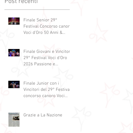
Post recenti
Finale Senior 29°
Festival Concorso canoro
Voci d'Oro 50 Anni &
dintorni 2026
"Generazioni che si
abbracciano"
Finale Giovani e Vincitori
29° Festival Voci d'Oro
2026 Passione e
Professionalità
Finale Junior con i
Vincitori del 29° Festival
concorso canoro Voci
d'Oro 2026
Grazie a La Nazione