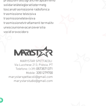
produzioni discografiche
rap
sanremo
solidarietà
telegioranle
terme
tg
toscana
trasmissione radiofonica
trasmissione televisiva
trasmissionetelevisiva
trasmissionetv
trattamenti termali
tv
unesco
unione
vacanze
versilia
vocid'oro
vocidoro
MARYSTAR SPETTACOLI
Via Lucchese 213, Pistoia, PT
0573571371
Telefono: (+39)
3351279700
Mobile:
marystarspettacoli@gmail.com
marystarstudio@gmail.com
6