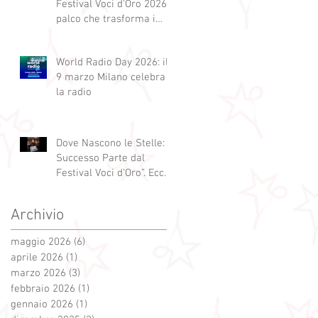
Festival Voci d'Oro 2026 Il
palco che trasforma i
sogni in realtà!
World Radio Day 2026: il
9 marzo Milano celebra
la radio
Dove Nascono le Stelle: Il
Successo Parte dal
Festival Voci d’Oro”. Ecco
qui alcuni esempi.
Archivio
maggio 2026
(6)
6 post
aprile 2026
(1)
1 post
marzo 2026
(3)
3 post
febbraio 2026
(1)
1 post
gennaio 2026
(1)
1 post