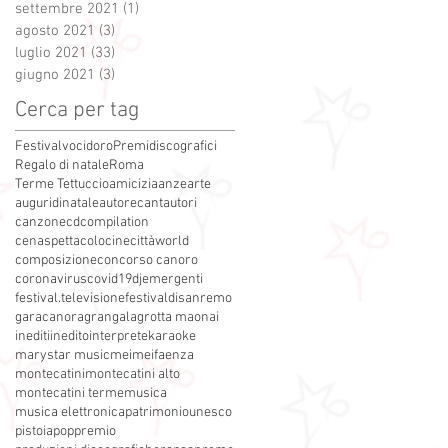
settembre 2021
(1)
1 post
agosto 2021
(3)
3 post
luglio 2021
(33)
33 post
giugno 2021
(3)
3 post
Cerca per tag
Festivalvocidoro
Premidiscografici
Regalo di natale
Roma
Terme Tettuccio
amicizia
anze
arte
auguridinatale
autore
cantautori
canzone
cdcompilation
cenaspettacolo
cinecittàworld
composizione
concorso canoro
coronavirus
covid19
dj
emergenti
festival.televisione
festivaldisanremo
garacanora
grangala
grotta maona
i
inediti
inedito
interprete
karaoke
marystar music
mei
meifaenza
montecatini
montecatini alto
montecatini terme
musica
musica elettronica
patrimoniounesco
pistoia
pop
premio