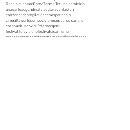
Regalo di natale
Roma
Terme Tettuccio
amicizia
anze
arte
auguridinatale
autore
cantautori
canzone
cdcompilation
cenaspettacolo
cinecittàworld
composizione
concorso canoro
coronavirus
covid19
dj
emergenti
festival.televisione
festivaldisanremo
garacanora
grangala
grotta maona
i
inediti
inedito
interprete
karaoke
marystar music
mei
meifaenza
montecatini
montecatini alto
montecatini terme
musica
musica elettronica
patrimoniounesco
pistoia
pop
premio
produzioni discografiche
rap
sanremo
solidarietà
telegioranle
terme
tg
toscana
trasmissione radiofonica
trasmissione televisiva
trasmissionetelevisiva
trasmissionetv
trattamenti termali
tv
unesco
unione
vacanze
versilia
vocid'oro
vocidoro
MARYSTAR SPETTACOLI
Via Lucchese 213, Pistoia, PT
0573571371
Telefono: (+39)