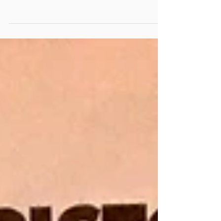
La Nazione pubblica la proroga iscrizioni 22°
Festival Voci d'Oro 2019 ...il VIA dal FIM di Milano