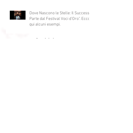
World Radio Day 2026: il 9 marzo
Milano celebra la radio
Dove Nascono le Stelle: Il Successo
Parte dal Festival Voci d’Oro”. Ecco
qui alcuni esempi.
Archivio
maggio 2026
(6)
6 post
aprile 2026
(1)
1 post
marzo 2026
(3)
3 post
febbraio 2026
(1)
1 post
gennaio 2026
(1)
1 post
dicembre 2025
(2)
2 post
ottobre 2025
(2)
2 post
settembre 2025
(2)
2 post