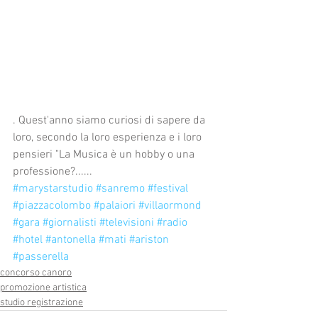
. Quest'anno siamo curiosi di sapere da 
loro, secondo la loro esperienza e i loro 
pensieri "La Musica è un hobby o una 
professione?......
#marystarstudio
#sanremo
#festival
#piazzacolombo
#palaiori
#villaormond
#gara
#giornalisti
#televisioni
#radio
#hotel
#antonella
#mati
#ariston
#passerella
concorso canoro
promozione artistica
studio registrazione