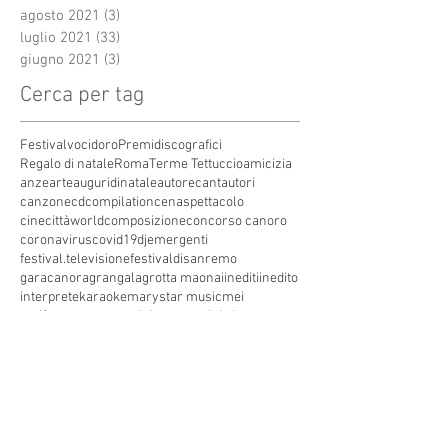
agosto 2021
(3)
3 post
luglio 2021
(33)
33 post
giugno 2021
(3)
3 post
Cerca per tag
Festivalvocidoro
Premidiscografici
Regalo di natale
Roma
Terme Tettuccio
amicizia
anze
arte
auguridinatale
autore
cantautori
canzone
cdcompilation
cenaspettacolo
cinecittàworld
composizione
concorso canoro
coronavirus
covid19
dj
emergenti
festival.televisione
festivaldisanremo
garacanora
grangala
grotta maona
i
inediti
inedito
interprete
karaoke
marystar music
mei
meifaenza
montecatini
montecatini alto
montecatini terme
musica
musica elettronica
patrimoniounesco
pistoia
pop
premio
produzioni discografiche
rap
sanremo
solidarietà
telegioranle
terme
tg
toscana
trasmissione radiofonica
trasmissione televisiva
trasmissionetelevisiva