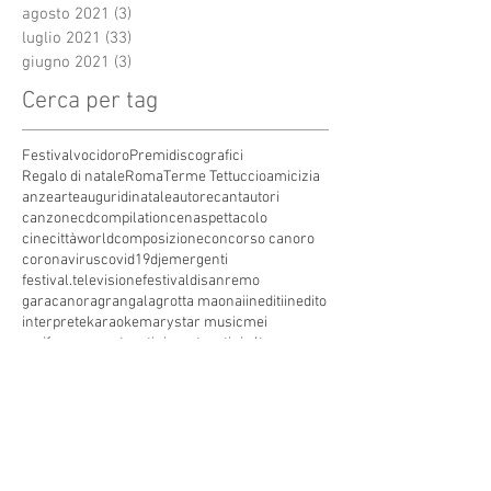
agosto 2021
(3)
3 post
luglio 2021
(33)
33 post
giugno 2021
(3)
3 post
Cerca per tag
Festivalvocidoro
Premidiscografici
Regalo di natale
Roma
Terme Tettuccio
amicizia
anze
arte
auguridinatale
autore
cantautori
canzone
cdcompilation
cenaspettacolo
cinecittàworld
composizione
concorso canoro
coronavirus
covid19
dj
emergenti
festival.televisione
festivaldisanremo
garacanora
grangala
grotta maona
i
inediti
inedito
interprete
karaoke
marystar music
mei
meifaenza
montecatini
montecatini alto
montecatini terme
musica
musica elettronica
patrimoniounesco
pistoia
pop
premio
produzioni discografiche
rap
sanremo
solidarietà
telegioranle
terme
tg
toscana
trasmissione radiofonica
trasmissione televisiva
trasmissionetelevisiva
trasmissionetv
trattamenti termali
tv
unesco