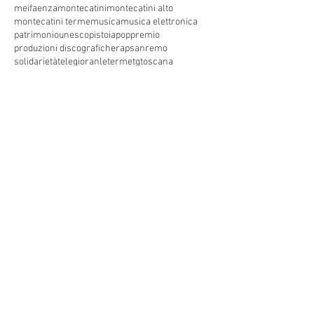
meifaenza
montecatini
montecatini alto
montecatini terme
musica
musica elettronica
patrimoniounesco
pistoia
pop
premio
produzioni discografiche
rap
sanremo
solidarietà
telegioranle
terme
tg
toscana
trasmissione radiofonica
trasmissione televisiva
trasmissionetelevisiva
trasmissionetv
trattamenti termali
tv
unesco
unione
vacanze
versilia
vocid'oro
vocidoro
Seguici