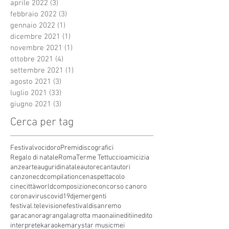
aprile 2022
(3)
3 post
febbraio 2022
(3)
3 post
gennaio 2022
(1)
1 post
dicembre 2021
(1)
1 post
novembre 2021
(1)
1 post
ottobre 2021
(4)
4 post
settembre 2021
(1)
1 post
agosto 2021
(3)
3 post
luglio 2021
(33)
33 post
giugno 2021
(3)
3 post
Cerca per tag
Festivalvocidoro
Premidiscografici
Regalo di natale
Roma
Terme Tettuccio
amicizia
anze
arte
auguridinatale
autore
cantautori
canzone
cdcompilation
cenaspettacolo
cinecittàworld
composizione
concorso canoro
coronavirus
covid19
dj
emergenti
festival.televisione
festivaldisanremo
garacanora
grangala
grotta maona
i
inediti
inedito
interprete
karaoke
marystar music
mei