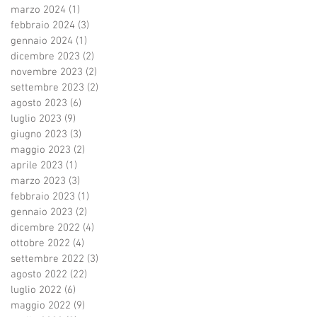
marzo 2024
(1)
1 post
febbraio 2024
(3)
3 post
gennaio 2024
(1)
1 post
dicembre 2023
(2)
2 post
novembre 2023
(2)
2 post
settembre 2023
(2)
2 post
agosto 2023
(6)
6 post
luglio 2023
(9)
9 post
giugno 2023
(3)
3 post
maggio 2023
(2)
2 post
aprile 2023
(1)
1 post
marzo 2023
(3)
3 post
febbraio 2023
(1)
1 post
gennaio 2023
(2)
2 post
dicembre 2022
(4)
4 post
ottobre 2022
(4)
4 post
settembre 2022
(3)
3 post
agosto 2022
(22)
22 post
luglio 2022
(6)
6 post
maggio 2022
(9)
9 post