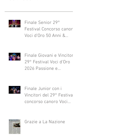
Finale Senior 29°
Festival Concorso canoro
Voci d'Oro 50 Anni &
dintorni 2026
"Generazioni che si
abbracciano"
Finale Giovani e Vincitori
29° Festival Voci d'Oro
2026 Passione e
Professionalità
Finale Junior con i
Vincitori del 29° Festival
concorso canoro Voci
d'Oro 2026
Grazie a La Nazione