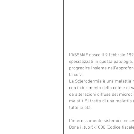
L’ASSMAF nasce il 9 febbraio 1995
specializzati in questa patologia
progredire insieme nell’approfond
la cura.
La Sclerodermia è una malattia mu
con indurimento della cute e di v
da alterazioni diffuse del micro
malati). Si tratta di una malatti
tutte le età.
L’interessamento sistemico neces
Dona il tuo 5x1000 (Codice fisca