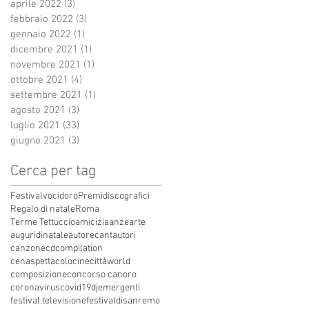
aprile 2022
(3)
3 post
febbraio 2022
(3)
3 post
gennaio 2022
(1)
1 post
dicembre 2021
(1)
1 post
novembre 2021
(1)
1 post
ottobre 2021
(4)
4 post
settembre 2021
(1)
1 post
agosto 2021
(3)
3 post
luglio 2021
(33)
33 post
giugno 2021
(3)
3 post
Cerca per tag
Festivalvocidoro
Premidiscografici
Regalo di natale
Roma
Terme Tettuccio
amicizia
anze
arte
auguridinatale
autore
cantautori
canzone
cdcompilation
cenaspettacolo
cinecittàworld
composizione
concorso canoro
coronavirus
covid19
dj
emergenti
festival.televisione
festivaldisanremo