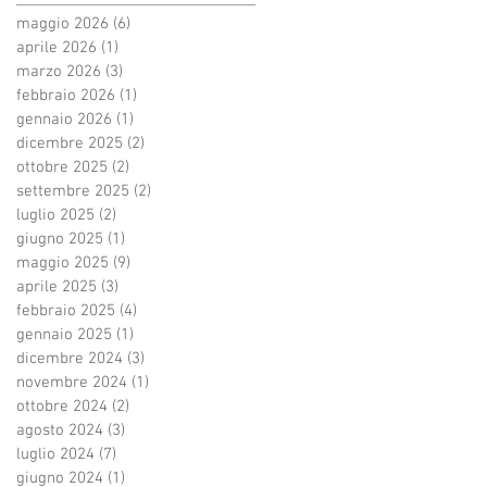
maggio 2026
(6)
6 post
aprile 2026
(1)
1 post
marzo 2026
(3)
3 post
febbraio 2026
(1)
1 post
gennaio 2026
(1)
1 post
dicembre 2025
(2)
2 post
ottobre 2025
(2)
2 post
settembre 2025
(2)
2 post
luglio 2025
(2)
2 post
giugno 2025
(1)
1 post
maggio 2025
(9)
9 post
aprile 2025
(3)
3 post
febbraio 2025
(4)
4 post
gennaio 2025
(1)
1 post
dicembre 2024
(3)
3 post
novembre 2024
(1)
1 post
ottobre 2024
(2)
2 post
agosto 2024
(3)
3 post
luglio 2024
(7)
7 post
giugno 2024
(1)
1 post