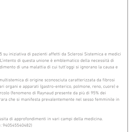
 su iniziativa di pazienti affetti da Sclerosi Sistemica e medici 
. L’intento di questa unione è emblematico della necessità di 
imento di una malattia di cui tutt’oggi si ignorano la causa e 
ltistemica di origine sconosciuta caratterizzata da fibrosi 
ari organi e apparati (gastro-enterico, polmone, reno, cuore) e 
circolo (fenomeno di Raynaud presente da più di 95% dei 
a rara che si manifesta prevalentemente nel sesso femminile in 
sita di approfondimenti in vari campi della medicina.
le: 940545540482)