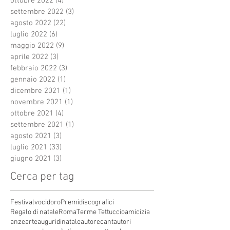
ottobre 2022
(4)
4 post
settembre 2022
(3)
3 post
agosto 2022
(22)
22 post
luglio 2022
(6)
6 post
maggio 2022
(9)
9 post
aprile 2022
(3)
3 post
febbraio 2022
(3)
3 post
gennaio 2022
(1)
1 post
dicembre 2021
(1)
1 post
novembre 2021
(1)
1 post
ottobre 2021
(4)
4 post
settembre 2021
(1)
1 post
agosto 2021
(3)
3 post
luglio 2021
(33)
33 post
giugno 2021
(3)
3 post
Cerca per tag
Festivalvocidoro
Premidiscografici
Regalo di natale
Roma
Terme Tettuccio
amicizia
anze
arte
auguridinatale
autore
cantautori