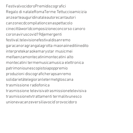
Festivalvocidoro
Premidiscografici
Regalo di natale
Roma
Terme Tettuccio
amicizia
anze
arte
auguridinatale
autore
cantautori
canzone
cdcompilation
cenaspettacolo
cinecittàworld
composizione
concorso canoro
coronavirus
covid19
dj
emergenti
festival.televisione
festivaldisanremo
garacanora
grangala
grotta maona
i
inediti
inedito
interprete
karaoke
marystar music
mei
meifaenza
montecatini
montecatini alto
montecatini terme
musica
musica elettronica
patrimoniounesco
pistoia
pop
premio
produzioni discografiche
rap
sanremo
solidarietà
telegioranle
terme
tg
toscana
trasmissione radiofonica
trasmissione televisiva
trasmissionetelevisiva
trasmissionetv
trattamenti termali
tv
unesco
unione
vacanze
versilia
vocid'oro
vocidoro
Seguici