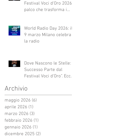
Festival Voci d'Oro 2026 Il
palco che trasforma i
sogni in realtà!
World Radio Day 2026: il
9 marzo Milano celebra
la radio
Dove Nascono le Stelle: Il
Successo Parte dal
Festival Voci d’Oro”. Ecco
qui alcuni esempi.
Archivio
maggio 2026
(6)
6 post
aprile 2026
(1)
1 post
marzo 2026
(3)
3 post
febbraio 2026
(1)
1 post
gennaio 2026
(1)
1 post
dicembre 2025
(2)
2 post