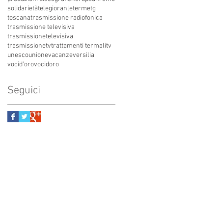
solidarietà
telegioranle
terme
tg
toscana
trasmissione radiofonica
trasmissione televisiva
trasmissionetelevisiva
trasmissionetv
trattamenti termali
tv
unesco
unione
vacanze
versilia
vocid'oro
vocidoro
Seguici