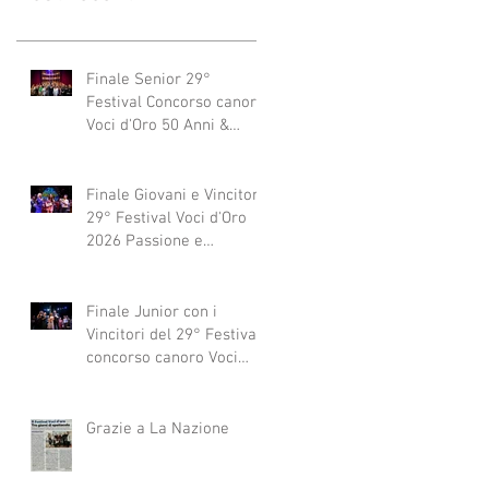
Finale Senior 29°
Festival Concorso canoro
Voci d'Oro 50 Anni &
dintorni 2026
"Generazioni che si
abbracciano"
Finale Giovani e Vincitori
29° Festival Voci d'Oro
2026 Passione e
Professionalità
Finale Junior con i
Vincitori del 29° Festival
concorso canoro Voci
d'Oro 2026
Grazie a La Nazione