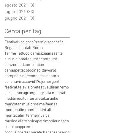
agosto 2021
(3)
3 post
luglio 2021
(33)
33 post
giugno 2021
(3)
3 post
Cerca per tag
Festivalvocidoro
Premidiscografici
Regalo di natale
Roma
Terme Tettuccio
amicizia
anze
arte
auguridinatale
autore
cantautori
canzone
cdcompilation
cenaspettacolo
cinecittàworld
composizione
concorso canoro
coronavirus
covid19
dj
emergenti
festival.televisione
festivaldisanremo
garacanora
grangala
grotta maona
i
inediti
inedito
interprete
karaoke
marystar music
mei
meifaenza
montecatini
montecatini alto
montecatini terme
musica
musica elettronica
patrimoniounesco
pistoia
pop
premio
produzioni discografiche
rap
sanremo