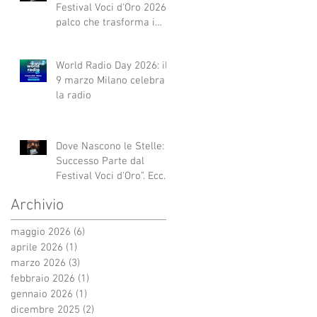
Festival Voci d'Oro 2026 Il
palco che trasforma i
sogni in realtà!
World Radio Day 2026: il
9 marzo Milano celebra
la radio
Dove Nascono le Stelle: Il
Successo Parte dal
Festival Voci d’Oro”. Ecco
qui alcuni esempi.
Archivio
maggio 2026
(6)
6 post
aprile 2026
(1)
1 post
marzo 2026
(3)
3 post
febbraio 2026
(1)
1 post
gennaio 2026
(1)
1 post
dicembre 2025
(2)
2 post