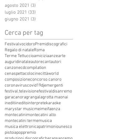
agosto 2021
(3)
3 post
luglio 2021
(33)
33 post
giugno 2021
(3)
3 post
Cerca per tag
Festivalvocidoro
Premidiscografici
Regalo di natale
Roma
Terme Tettuccio
amicizia
anze
arte
auguridinatale
autore
cantautori
canzone
cdcompilation
cenaspettacolo
cinecittàworld
composizione
concorso canoro
coronavirus
covid19
dj
emergenti
festival.televisione
festivaldisanremo
garacanora
grangala
grotta maona
i
inediti
inedito
interprete
karaoke
marystar music
mei
meifaenza
montecatini
montecatini alto
montecatini terme
musica
musica elettronica
patrimoniounesco
pistoia
pop
premio
produzioni discografiche
rap
sanremo