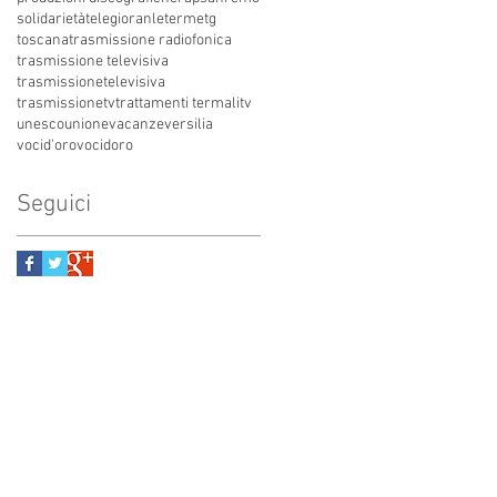
solidarietà
telegioranle
terme
tg
toscana
trasmissione radiofonica
trasmissione televisiva
trasmissionetelevisiva
trasmissionetv
trattamenti termali
tv
unesco
unione
vacanze
versilia
vocid'oro
vocidoro
Seguici