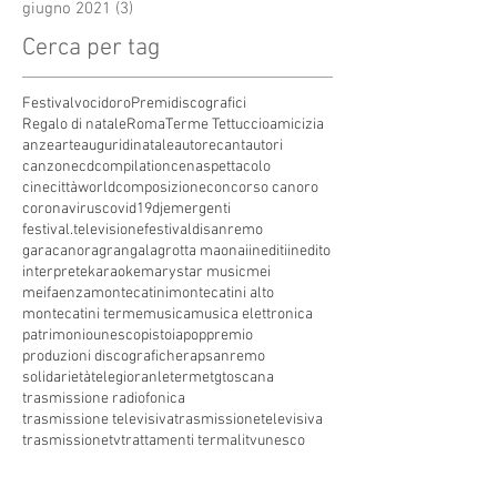
giugno 2021
(3)
3 post
Cerca per tag
Festivalvocidoro
Premidiscografici
Regalo di natale
Roma
Terme Tettuccio
amicizia
anze
arte
auguridinatale
autore
cantautori
canzone
cdcompilation
cenaspettacolo
cinecittàworld
composizione
concorso canoro
coronavirus
covid19
dj
emergenti
festival.televisione
festivaldisanremo
garacanora
grangala
grotta maona
i
inediti
inedito
interprete
karaoke
marystar music
mei
meifaenza
montecatini
montecatini alto
montecatini terme
musica
musica elettronica
patrimoniounesco
pistoia
pop
premio
produzioni discografiche
rap
sanremo
solidarietà
telegioranle
terme
tg
toscana
trasmissione radiofonica
trasmissione televisiva
trasmissionetelevisiva
trasmissionetv
trattamenti termali
tv
unesco
unione
vacanze
versilia
vocid'oro
vocidoro