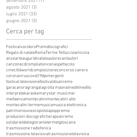
settembre 2021
(1)
1 post
agosto 2021
(3)
3 post
luglio 2021
(33)
33 post
giugno 2021
(3)
3 post
Cerca per tag
Festivalvocidoro
Premidiscografici
Regalo di natale
Roma
Terme Tettuccio
amicizia
anze
arte
auguridinatale
autore
cantautori
canzone
cdcompilation
cenaspettacolo
cinecittàworld
composizione
concorso canoro
coronavirus
covid19
dj
emergenti
festival.televisione
festivaldisanremo
garacanora
grangala
grotta maona
i
inediti
inedito
interprete
karaoke
marystar music
mei
meifaenza
montecatini
montecatini alto
montecatini terme
musica
musica elettronica
patrimoniounesco
pistoia
pop
premio
produzioni discografiche
rap
sanremo
solidarietà
telegioranle
terme
tg
toscana
trasmissione radiofonica
trasmissione televisiva
trasmissionetelevisiva