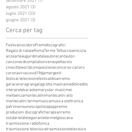
settembre 2021
(1)
1 post
agosto 2021
(3)
3 post
luglio 2021
(33)
33 post
giugno 2021
(3)
3 post
Cerca per tag
Festivalvocidoro
Premidiscografici
Regalo di natale
Roma
Terme Tettuccio
amicizia
anze
arte
auguridinatale
autore
cantautori
canzone
cdcompilation
cenaspettacolo
cinecittàworld
composizione
concorso canoro
coronavirus
covid19
dj
emergenti
festival.televisione
festivaldisanremo
garacanora
grangala
grotta maona
i
inediti
inedito
interprete
karaoke
marystar music
mei
meifaenza
montecatini
montecatini alto
montecatini terme
musica
musica elettronica
patrimoniounesco
pistoia
pop
premio
produzioni discografiche
rap
sanremo
solidarietà
telegioranle
terme
tg
toscana
trasmissione radiofonica
trasmissione televisiva
trasmissionetelevisiva