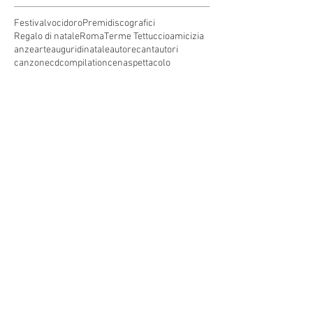
Festivalvocidoro
Premidiscografici
Regalo di natale
Roma
Terme Tettuccio
amicizia
anze
arte
auguridinatale
autore
cantautori
canzone
cdcompilation
cenaspettacolo
cinecittàworld
composizione
concorso canoro
coronavirus
covid19
dj
emergenti
festival.televisione
festivaldisanremo
garacanora
grangala
grotta maona
i
inediti
inedito
interprete
karaoke
marystar music
mei
meifaenza
montecatini
montecatini alto
montecatini terme
musica
musica elettronica
patrimoniounesco
pistoia
pop
premio
produzioni discografiche
rap
sanremo
solidarietà
telegioranle
terme
tg
toscana
trasmissione radiofonica
trasmissione televisiva
trasmissionetelevisiva
trasmissionetv
trattamenti termali
tv
unesco
unione
vacanze
versilia
vocid'oro
vocidoro
Seguici