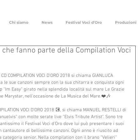
Chi siamo
News
Festival Voci d'Oro
Produzioni
i che fanno parte della Compilation Voci
el CD COMPILATION VOCI D'ORO 2018 si chiama GIANLUCA 
 le sue canzoni sempre con la sua chitarra e conquista ogni 
clip "Im Easy" girato nella splendida località sul mare Le Grazie 
e Marystar, nell'occasione de La Musica del Mare.❤️🎶
OMPILATION VOCI D'ORO 2018 💽, si chiama MANUEL RESTELLI di 
uelvis" con molte serate live "Elvis Tribute Artist". Sono tre 
ntissimo il Festival Voci d'Oro dove lui può presentare i suoi 
 cantautore di bellissime canzoni. Ogni anno è riuscito ad 
a categoria senior. Nella compilation con il brano "Velieri" 