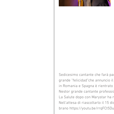
Sedicesimo cantante che farà pa
grande "felicidad"che annuncio i
in Romania e Spagna è rientrato p
Nestor grande cantante profession
La Salute dopo con Marystar ha rea
Nell'attesa di riascoltarlo il 15 
brano https://youtu.be/rrqFCt5Du