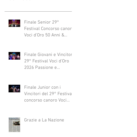
Finale Senior 29°
Festival Concorso canoro
Voci d'Oro 50 Anni &
dintorni 2026
"Generazioni che si
abbracciano"
Finale Giovani e Vincitori
29° Festival Voci d'Oro
2026 Passione e
Professionalità
Finale Junior con i
Vincitori del 29° Festival
concorso canoro Voci
d'Oro 2026
Grazie a La Nazione