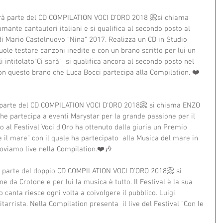
rà parte del CD COMPILATION VOCI D'ORO 2018 📀si chiama 
ante cantautori italiani e si qualifica al secondo posto al 
di Mario Castelnuovo "Nina" 2017. Realizza un CD in Studio 
uole testare canzoni inedite e con un brano scritto per lui un 
i intitolato"Ci sarà"  si qualifica ancora al secondo posto nel 
con questo brano che Luca Bocci partecipa alla Compilation. ❤️
 parte del CD COMPILATION VOCI D'ORO 2018📀 si chiama ENZO 
he partecipa a eventi Marystar per la grande passione per il 
o al Festival Voci d'Oro ha ottenuto dalla giuria un Premio 
 il mare" con il quale ha partecipato  alla Musica del mare in 
roviamo live nella Compilation.❤️🎶
à parte del doppio CD COMPILATION VOCI D'ORO 2018📀 si 
da Crotone e per lui la musica è tutto. Il Festival è la sua 
canta riesce ogni volta a coivolgere il pubblico. Luigi 
tarrista. Nella Compilation presenta  il live del Festival "Con le 