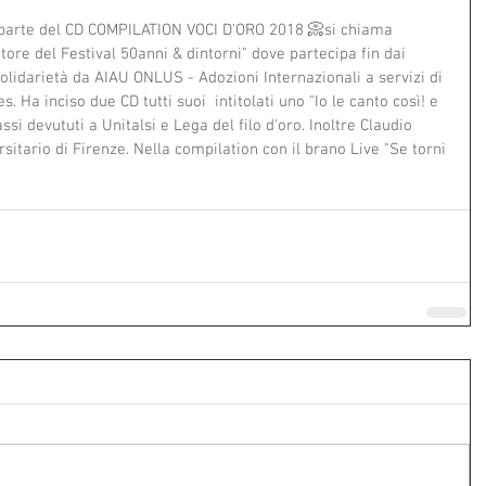
à parte del CD COMPILATION VOCI D'ORO 2018 📀si chiama 
re del Festival 50anni & dintorni" dove partecipa fin dai 
olidarietà da AIAU ONLUS - Adozioni Internazionali a servizi di 
s. Ha inciso due CD tutti suoi  intitolati uno "Io le canto così! e 
cassi devututi a Unitalsi e Lega del filo d'oro. Inoltre Claudio 
sitario di Firenze. Nella compilation con il brano Live "Se torni 