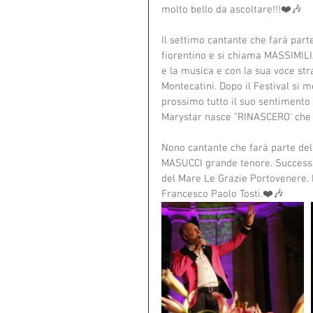
molto bello da ascoltare!!!❤️🎶
Il settimo cantante che farà pa
fiorentino e si chiama MASSIMILI
e la musica e con la sua voce stra
Montecatini. Dopo il Festival si m
prossimo tutto il suo sentimento 
Marystar nasce "RINASCERO' che f
Nono cantante che farà parte d
MASUCCI grande tenore. Successo 
del Mare Le Grazie Portovenere. N
Francesco Paolo Tosti.❤️🎶