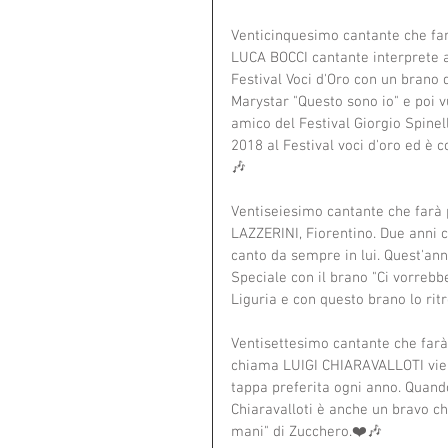
Venticinquesimo cantante che fa
LUCA BOCCI cantante interprete am
Festival Voci d'Oro con un brano 
Marystar "Questo sono io" e poi v
amico del Festival Giorgio Spinell
2018 al Festival voci d'oro ed è 
🎶
Ventiseiesimo cantante che farà
LAZZERINI, Fiorentino. Due anni c
canto da sempre in lui. Quest'ann
Speciale con il brano "Ci vorrebbe
Liguria e con questo brano lo rit
Ventisettesimo cantante che far
chiama LUIGI CHIARAVALLOTI viene 
tappa preferita ogni anno. Quando 
Chiaravalloti è anche un bravo chi
mani" di Zucchero.❤️🎶