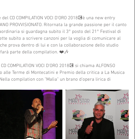
rte del CD COMPILATION VOCI D'ORO 2018💽è una new entry 
ANO PROVVISIONATO. Ritornata la grande passione per il canto 
ordinaria si guardagna subito il 3° posto del 21° Festival di 
ette subito a scrivere canzoni per la voglia di comunicare al 
che prova dentro di lui e con la collaborazione dello studio 
arà parte della compilation. ❤️🎶
el CD COMPILATION VOCI D'ORO 2018💽 si chiama ALFONSO 
alle Terme di Montecatini e Premio della critica a La Musica 
ella compilation con "Malìa" un brano d'opera lirica di 