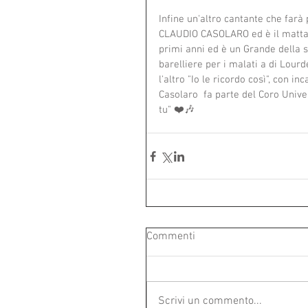
Infine un'altro cantante che far
CLAUDIO CASOLARO ed è il mattato
primi anni ed è un Grande della s
barelliere per i malati a di Lourde
l'altro "Io le ricordo così", con in
Casolaro  fa parte del Coro Univer
tu" ❤️🎶
Commenti
Scrivi un commento...