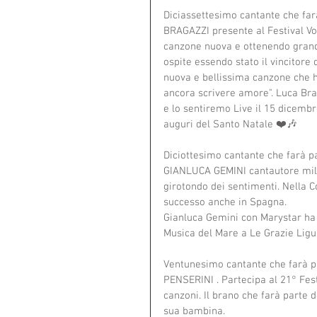
Diciassettesimo cantante che fa
BRAGAZZI presente al Festival Vo
canzone nuova e ottenendo grande
ospite essendo stato il vincitore
nuova e bellissima canzone che h
ancora scrivere amore". Luca Brag
e lo sentiremo Live il 15 dicembr
auguri del Santo Natale ❤️🎶
Diciottesimo cantante che farà 
GIANLUCA GEMINI cantautore milan
girotondo dei sentimenti. Nella C
successo anche in Spagna.
Gianluca Gemini con Marystar ha p
Musica del Mare a Le Grazie Ligur
Ventunesimo cantante che farà 
PENSERINI . Partecipa al 21° Fest
canzoni. Il brano che farà parte de
sua bambina.