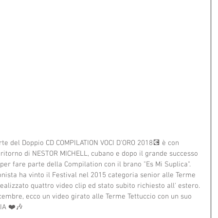
rte del Doppio CD COMPILATION VOCI D'ORO 2018💽 è con 
l ritorno di NESTOR MICHELL, cubano e dopo il grande successo 
er fare parte della Compilation con il brano "Es Mi Suplica". 
ista ha vinto il Festival nel 2015 categoria senior alle Terme 
lizzato quattro video clip ed stato subito richiesto all' estero. 
dicembre, ecco un video girato alle Terme Tettuccio con un suo 
IA ❤️🎶