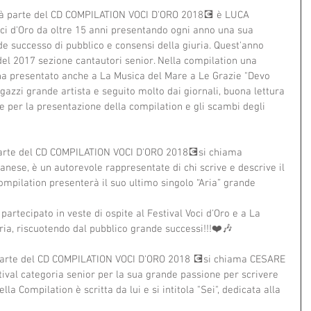
rà parte del CD COMPILATION VOCI D'ORO 2018💽 è LUCA 
ci d'Oro da oltre 15 anni presentando ogni anno una sua 
 successo di pubblico e consensi della giuria. Quest'anno 
 del 2017 sezione cantautori senior. Nella compilation una 
a presentato anche a La Musica del Mare a Le Grazie "Devo 
azzi grande artista e seguito molto dai giornali, buona lettura 
e per la presentazione della compilation e gli scambi degli 
parte del CD COMPILATION VOCI D'ORO 2018💽si chiama 
ese, è un autorevole rappresentate di chi scrive e descrive il 
ompilation presenterà il suo ultimo singolo “Aria” grande 
artecipato in veste di ospite al Festival Voci d'Oro e a La 
ia, riscuotendo dal pubblico grande successi!!!❤️🎶
parte del CD COMPILATION VOCI D'ORO 2018 💽si chiama CESARE 
ival categoria senior per la sua grande passione per scrivere 
lla Compilation è scritta da lui e si intitola "Sei", dedicata alla 