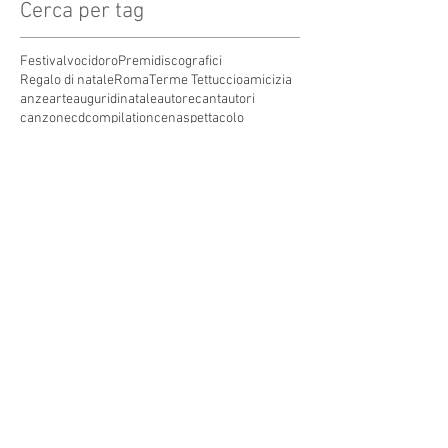
Cerca per tag
Festivalvocidoro
Premidiscografici
Regalo di natale
Roma
Terme Tettuccio
amicizia
anze
arte
auguridinatale
autore
cantautori
canzone
cdcompilation
cenaspettacolo
cinecittàworld
composizione
concorso canoro
coronavirus
covid19
dj
emergenti
festival.televisione
festivaldisanremo
garacanora
grangala
grotta maona
i
inediti
inedito
interprete
karaoke
marystar music
mei
meifaenza
montecatini
montecatini alto
montecatini terme
musica
musica elettronica
patrimoniounesco
pistoia
pop
premio
produzioni discografiche
rap
sanremo
solidarietà
telegioranle
terme
tg
toscana
trasmissione radiofonica
trasmissione televisiva
trasmissionetelevisiva
trasmissionetv
trattamenti termali
tv
unesco
unione
vacanze
versilia
vocid'oro
vocidoro
Seguici