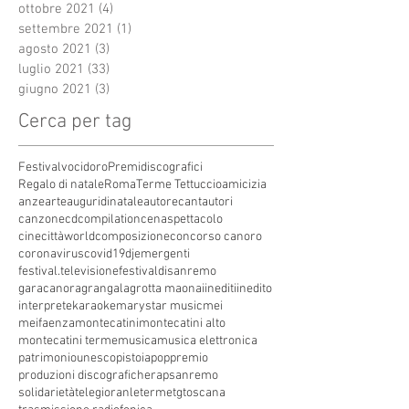
ottobre 2021
(4)
4 post
settembre 2021
(1)
1 post
agosto 2021
(3)
3 post
luglio 2021
(33)
33 post
giugno 2021
(3)
3 post
Cerca per tag
Festivalvocidoro
Premidiscografici
Regalo di natale
Roma
Terme Tettuccio
amicizia
anze
arte
auguridinatale
autore
cantautori
canzone
cdcompilation
cenaspettacolo
cinecittàworld
composizione
concorso canoro
coronavirus
covid19
dj
emergenti
festival.televisione
festivaldisanremo
garacanora
grangala
grotta maona
i
inediti
inedito
interprete
karaoke
marystar music
mei
meifaenza
montecatini
montecatini alto
montecatini terme
musica
musica elettronica
patrimoniounesco
pistoia
pop
premio
produzioni discografiche
rap
sanremo
solidarietà
telegioranle
terme
tg
toscana