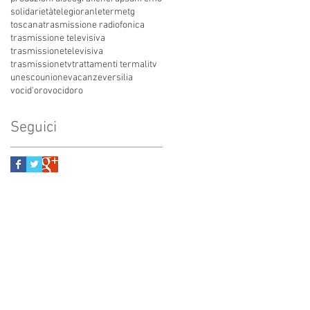
solidarietà
telegioranle
terme
tg
toscana
trasmissione radiofonica
trasmissione televisiva
trasmissionetelevisiva
trasmissionetv
trattamenti termali
tv
unesco
unione
vacanze
versilia
vocid'oro
vocidoro
Seguici