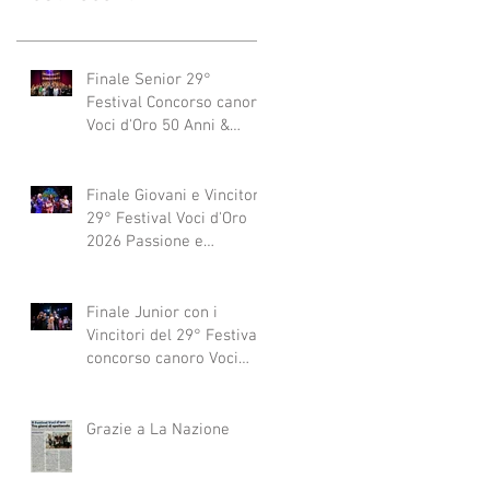
Finale Senior 29°
Festival Concorso canoro
Voci d'Oro 50 Anni &
dintorni 2026
"Generazioni che si
abbracciano"
Finale Giovani e Vincitori
29° Festival Voci d'Oro
2026 Passione e
Professionalità
Finale Junior con i
Vincitori del 29° Festival
concorso canoro Voci
d'Oro 2026
Grazie a La Nazione