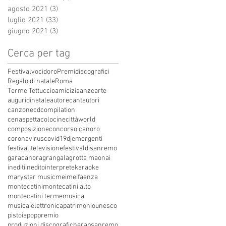
agosto 2021
(3)
3 post
luglio 2021
(33)
33 post
giugno 2021
(3)
3 post
Cerca per tag
Festivalvocidoro
Premidiscografici
Regalo di natale
Roma
Terme Tettuccio
amicizia
anze
arte
auguridinatale
autore
cantautori
canzone
cdcompilation
cenaspettacolo
cinecittàworld
composizione
concorso canoro
coronavirus
covid19
dj
emergenti
festival.televisione
festivaldisanremo
garacanora
grangala
grotta maona
i
inediti
inedito
interprete
karaoke
marystar music
mei
meifaenza
montecatini
montecatini alto
montecatini terme
musica
musica elettronica
patrimoniounesco
pistoia
pop
premio
produzioni discografiche
rap
sanremo