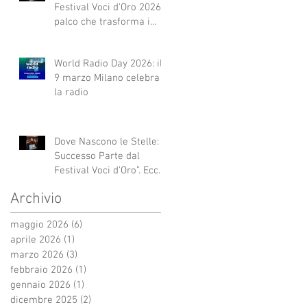
Festival Voci d'Oro 2026 Il
palco che trasforma i
sogni in realtà!
World Radio Day 2026: il
9 marzo Milano celebra
la radio
Dove Nascono le Stelle: Il
Successo Parte dal
Festival Voci d’Oro”. Ecco
qui alcuni esempi.
Archivio
maggio 2026
(6)
6 post
aprile 2026
(1)
1 post
marzo 2026
(3)
3 post
febbraio 2026
(1)
1 post
gennaio 2026
(1)
1 post
dicembre 2025
(2)
2 post