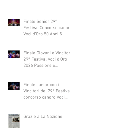
Finale Senior 29°
Festival Concorso canoro
Voci d'Oro 50 Anni &
dintorni 2026
"Generazioni che si
abbracciano"
Finale Giovani e Vincitori
29° Festival Voci d'Oro
2026 Passione e
Professionalità
Finale Junior con i
Vincitori del 29° Festival
concorso canoro Voci
d'Oro 2026
Grazie a La Nazione