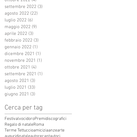
settembre 2022
(3)
3 post
agosto 2022
(22)
22 post
luglio 2022
(6)
6 post
maggio 2022
(9)
9 post
aprile 2022
(3)
3 post
febbraio 2022
(3)
3 post
gennaio 2022
(1)
1 post
dicembre 2021
(1)
1 post
novembre 2021
(1)
1 post
ottobre 2021
(4)
4 post
settembre 2021
(1)
1 post
agosto 2021
(3)
3 post
luglio 2021
(33)
33 post
giugno 2021
(3)
3 post
Cerca per tag
Festivalvocidoro
Premidiscografici
Regalo di natale
Roma
Terme Tettuccio
amicizia
anze
arte
auguridinatale
autore
cantautori