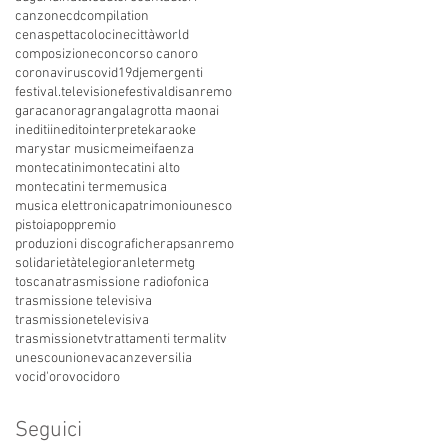
canzone
cdcompilation
cenaspettacolo
cinecittàworld
composizione
concorso canoro
coronavirus
covid19
dj
emergenti
festival.televisione
festivaldisanremo
garacanora
grangala
grotta maona
i
inediti
inedito
interprete
karaoke
marystar music
mei
meifaenza
montecatini
montecatini alto
montecatini terme
musica
musica elettronica
patrimoniounesco
pistoia
pop
premio
produzioni discografiche
rap
sanremo
solidarietà
telegioranle
terme
tg
toscana
trasmissione radiofonica
trasmissione televisiva
trasmissionetelevisiva
trasmissionetv
trattamenti termali
tv
unesco
unione
vacanze
versilia
vocid'oro
vocidoro
Seguici