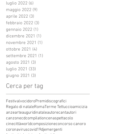
luglio 2022
(6)
6 post
maggio 2022
(9)
9 post
aprile 2022
(3)
3 post
febbraio 2022
(3)
3 post
gennaio 2022
(1)
1 post
dicembre 2021
(1)
1 post
novembre 2021
(1)
1 post
ottobre 2021
(4)
4 post
settembre 2021
(1)
1 post
agosto 2021
(3)
3 post
luglio 2021
(33)
33 post
giugno 2021
(3)
3 post
Cerca per tag
Festivalvocidoro
Premidiscografici
Regalo di natale
Roma
Terme Tettuccio
amicizia
anze
arte
auguridinatale
autore
cantautori
canzone
cdcompilation
cenaspettacolo
cinecittàworld
composizione
concorso canoro
coronavirus
covid19
dj
emergenti