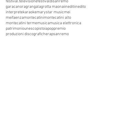
festival.televisione
festivaldisanremo
garacanora
grangala
grotta maona
i
inediti
inedito
interprete
karaoke
marystar music
mei
meifaenza
montecatini
montecatini alto
montecatini terme
musica
musica elettronica
patrimoniounesco
pistoia
pop
premio
produzioni discografiche
rap
sanremo
solidarietà
telegioranle
terme
tg
toscana
trasmissione radiofonica
trasmissione televisiva
trasmissionetelevisiva
trasmissionetv
trattamenti termali
tv
unesco
unione
vacanze
versilia
vocid'oro
vocidoro
Seguici