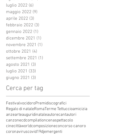
luglio 2022
(6)
6 post
maggio 2022
(9)
9 post
aprile 2022
(3)
3 post
febbraio 2022
(3)
3 post
gennaio 2022
(1)
1 post
dicembre 2021
(1)
1 post
novembre 2021
(1)
1 post
ottobre 2021
(4)
4 post
settembre 2021
(1)
1 post
agosto 2021
(3)
3 post
luglio 2021
(33)
33 post
giugno 2021
(3)
3 post
Cerca per tag
Festivalvocidoro
Premidiscografici
Regalo di natale
Roma
Terme Tettuccio
amicizia
anze
arte
auguridinatale
autore
cantautori
canzone
cdcompilation
cenaspettacolo
cinecittàworld
composizione
concorso canoro
coronavirus
covid19
dj
emergenti