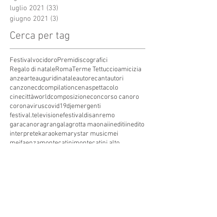
luglio 2021
(33)
33 post
giugno 2021
(3)
3 post
Cerca per tag
Festivalvocidoro
Premidiscografici
Regalo di natale
Roma
Terme Tettuccio
amicizia
anze
arte
auguridinatale
autore
cantautori
canzone
cdcompilation
cenaspettacolo
cinecittàworld
composizione
concorso canoro
coronavirus
covid19
dj
emergenti
festival.televisione
festivaldisanremo
garacanora
grangala
grotta maona
i
inediti
inedito
interprete
karaoke
marystar music
mei
meifaenza
montecatini
montecatini alto
montecatini terme
musica
musica elettronica
patrimoniounesco
pistoia
pop
premio
produzioni discografiche
rap
sanremo
solidarietà
telegioranle
terme
tg
toscana
trasmissione radiofonica
trasmissione televisiva
trasmissionetelevisiva
trasmissionetv
trattamenti termali
tv
unesco
unione
vacanze
versilia
vocid'oro
vocidoro