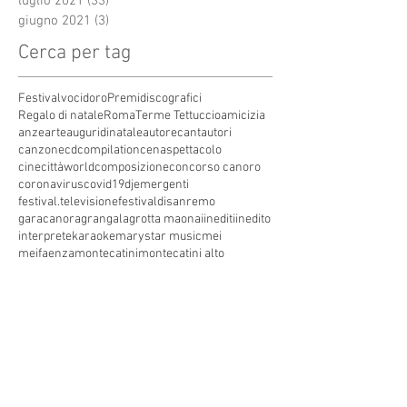
luglio 2021
(33)
33 post
giugno 2021
(3)
3 post
Cerca per tag
Festivalvocidoro
Premidiscografici
Regalo di natale
Roma
Terme Tettuccio
amicizia
anze
arte
auguridinatale
autore
cantautori
canzone
cdcompilation
cenaspettacolo
cinecittàworld
composizione
concorso canoro
coronavirus
covid19
dj
emergenti
festival.televisione
festivaldisanremo
garacanora
grangala
grotta maona
i
inediti
inedito
interprete
karaoke
marystar music
mei
meifaenza
montecatini
montecatini alto
montecatini terme
musica
musica elettronica
patrimoniounesco
pistoia
pop
premio
produzioni discografiche
rap
sanremo
solidarietà
telegioranle
terme
tg
toscana
trasmissione radiofonica
trasmissione televisiva
trasmissionetelevisiva
trasmissionetv
trattamenti termali
tv
unesco
unione
vacanze
versilia
vocid'oro
vocidoro