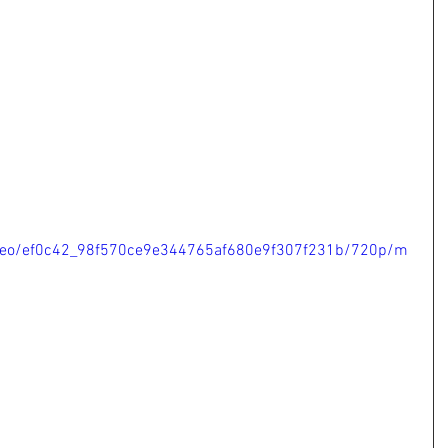
/video/ef0c42_98f570ce9e344765af680e9f307f231b/720p/m