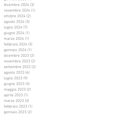
dicembre 2024
(3)
3 post
novembre 2024
(1)
1 post
ottobre 2024
(2)
2 post
agosto 2024
(3)
3 post
luglio 2024
(7)
7 post
giugno 2024
(1)
1 post
marzo 2024
(1)
1 post
febbraio 2024
(3)
3 post
gennaio 2024
(1)
1 post
dicembre 2023
(2)
2 post
novembre 2023
(2)
2 post
settembre 2023
(2)
2 post
agosto 2023
(6)
6 post
luglio 2023
(9)
9 post
giugno 2023
(3)
3 post
maggio 2023
(2)
2 post
aprile 2023
(1)
1 post
marzo 2023
(3)
3 post
febbraio 2023
(1)
1 post
gennaio 2023
(2)
2 post