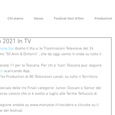
Chi siamo
News
Festival Voci d'Oro
Produzioni
o 2021 In TV
mone Gai
 diamo il Via a, le Trasmissioni Televisive del 24 
o "50 Anni & Dintorni" , che da oggi vanno in onda su tutto il 
nale 11 per la Toscana. Per chi e' fuori Toscana puo' seguire 
it
 scaricando App.
Fox Production di 80 Televisioni canali, su tutto il Territorio 
ciale delle tre Finali categorie: Junior, Giovani e Senior del  
rso canoro che si è svolto a luglio alle Terme Tettuccio di 
 regione andate su www.marystar.it/vocidoro e cliccate su il 
e del festival.