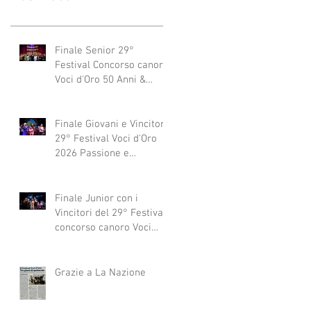
Finale Senior 29°
Festival Concorso canoro
Voci d'Oro 50 Anni &
dintorni 2026
"Generazioni che si
abbracciano"
Finale Giovani e Vincitori
29° Festival Voci d'Oro
2026 Passione e
Professionalità
Finale Junior con i
Vincitori del 29° Festival
concorso canoro Voci
d'Oro 2026
Grazie a La Nazione