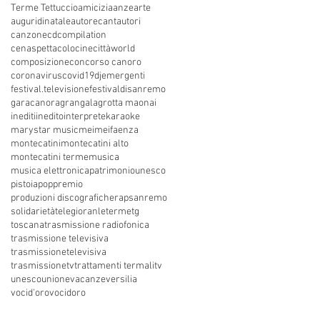
Terme Tettuccio
amicizia
anze
arte
auguridinatale
autore
cantautori
canzone
cdcompilation
cenaspettacolo
cinecittàworld
composizione
concorso canoro
coronavirus
covid19
dj
emergenti
festival.televisione
festivaldisanremo
garacanora
grangala
grotta maona
i
inediti
inedito
interprete
karaoke
marystar music
mei
meifaenza
montecatini
montecatini alto
montecatini terme
musica
musica elettronica
patrimoniounesco
pistoia
pop
premio
produzioni discografiche
rap
sanremo
solidarietà
telegioranle
terme
tg
toscana
trasmissione radiofonica
trasmissione televisiva
trasmissionetelevisiva
trasmissionetv
trattamenti termali
tv
unesco
unione
vacanze
versilia
vocid'oro
vocidoro