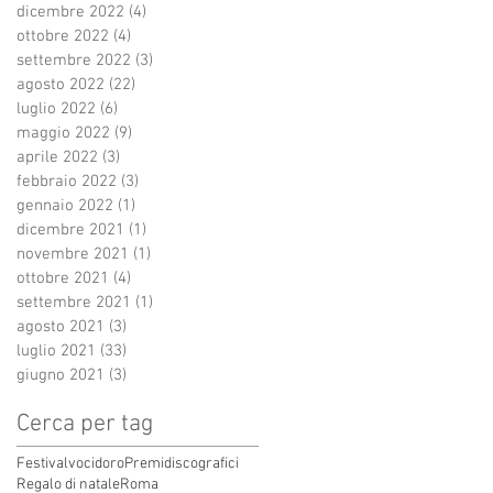
dicembre 2022
(4)
4 post
ottobre 2022
(4)
4 post
settembre 2022
(3)
3 post
agosto 2022
(22)
22 post
luglio 2022
(6)
6 post
maggio 2022
(9)
9 post
aprile 2022
(3)
3 post
febbraio 2022
(3)
3 post
gennaio 2022
(1)
1 post
dicembre 2021
(1)
1 post
novembre 2021
(1)
1 post
ottobre 2021
(4)
4 post
settembre 2021
(1)
1 post
agosto 2021
(3)
3 post
luglio 2021
(33)
33 post
giugno 2021
(3)
3 post
Cerca per tag
Festivalvocidoro
Premidiscografici
Regalo di natale
Roma