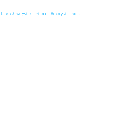
cidoro
#marystarspettacoli
#marystarmusic