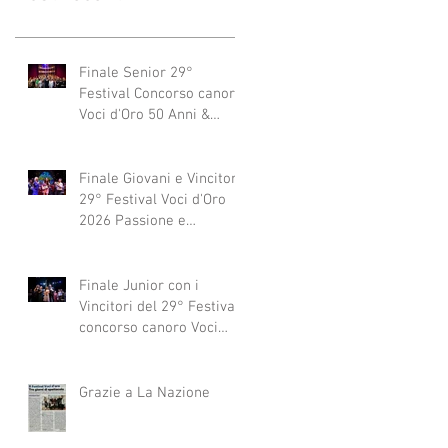
Finale Senior 29°
Festival Concorso canoro
Voci d'Oro 50 Anni &
dintorni 2026
"Generazioni che si
abbracciano"
Finale Giovani e Vincitori
29° Festival Voci d'Oro
2026 Passione e
Professionalità
Finale Junior con i
Vincitori del 29° Festival
concorso canoro Voci
d'Oro 2026
Grazie a La Nazione