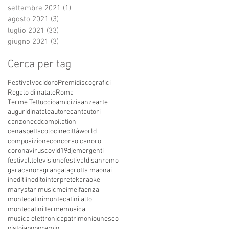
settembre 2021
(1)
1 post
agosto 2021
(3)
3 post
luglio 2021
(33)
33 post
giugno 2021
(3)
3 post
Cerca per tag
Festivalvocidoro
Premidiscografici
Regalo di natale
Roma
Terme Tettuccio
amicizia
anze
arte
auguridinatale
autore
cantautori
canzone
cdcompilation
cenaspettacolo
cinecittàworld
composizione
concorso canoro
coronavirus
covid19
dj
emergenti
festival.televisione
festivaldisanremo
garacanora
grangala
grotta maona
i
inediti
inedito
interprete
karaoke
marystar music
mei
meifaenza
montecatini
montecatini alto
montecatini terme
musica
musica elettronica
patrimoniounesco
pistoia
pop
premio