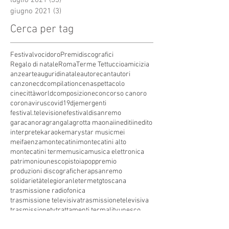
giugno 2021
(3)
3 post
Cerca per tag
Festivalvocidoro
Premidiscografici
Regalo di natale
Roma
Terme Tettuccio
amicizia
anze
arte
auguridinatale
autore
cantautori
canzone
cdcompilation
cenaspettacolo
cinecittàworld
composizione
concorso canoro
coronavirus
covid19
dj
emergenti
festival.televisione
festivaldisanremo
garacanora
grangala
grotta maona
i
inediti
inedito
interprete
karaoke
marystar music
mei
meifaenza
montecatini
montecatini alto
montecatini terme
musica
musica elettronica
patrimoniounesco
pistoia
pop
premio
produzioni discografiche
rap
sanremo
solidarietà
telegioranle
terme
tg
toscana
trasmissione radiofonica
trasmissione televisiva
trasmissionetelevisiva
trasmissionetv
trattamenti termali
tv
unesco
unione
vacanze
versilia
vocid'oro
vocidoro